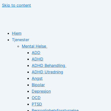
Skip to content
Hjem
Tjenester
Mental Helse
ADD
ADHD
ADHD Behandling
ADHD Utredning
Angst
Bipolar
Depresjon
OCD
PTSD
Personlighetsforstyrrelse