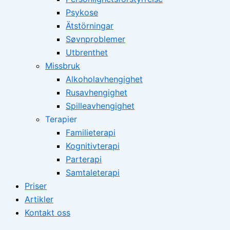
Psykose
Ätstörningar
Søvnproblemer
Utbrenthet
Missbruk
Alkoholavhengighet
Rusavhengighet
Spilleavhengighet
Terapier
Familieterapi
Kognitivterapi
Parterapi
Samtaleterapi
Priser
Artikler
Kontakt oss