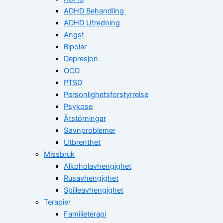
ADHD Behandling
ADHD Utredning
Angst
Bipolar
Depresjon
OCD
PTSD
Personlighetsforstyrrelse
Psykose
Ätstörningar
Søvnproblemer
Utbrenthet
Missbruk
Alkoholavhengighet
Rusavhengighet
Spilleavhengighet
Terapier
Familieterapi