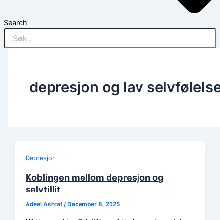
Search
depresjon og lav selvfølels
Depresjon
Koblingen mellom depresjon og
selvtillit
Adeel Ashraf
/
December 8, 2025