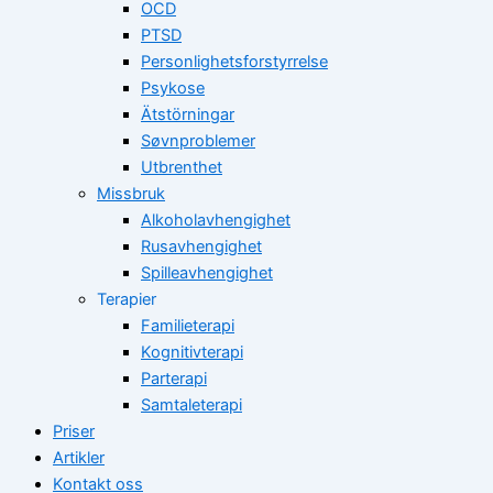
OCD
PTSD
Personlighetsforstyrrelse
Psykose
Ätstörningar
Søvnproblemer
Utbrenthet
Missbruk
Alkoholavhengighet
Rusavhengighet
Spilleavhengighet
Terapier
Familieterapi
Kognitivterapi
Parterapi
Samtaleterapi
Priser
Artikler
Kontakt oss