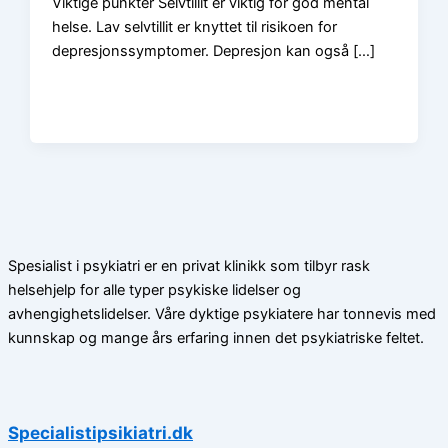
Viktige punkter Selvtillit er viktig for god mental
helse. Lav selvtillit er knyttet til risikoen for
depresjonssymptomer. Depresjon kan også […]
Spesialist i psykiatri er en privat klinikk som tilbyr rask
helsehjelp for alle typer psykiske lidelser og
avhengighetslidelser. Våre dyktige psykiatere har tonnevis med
kunnskap og mange års erfaring innen det psykiatriske feltet.
Specialistipsikiatri.dk