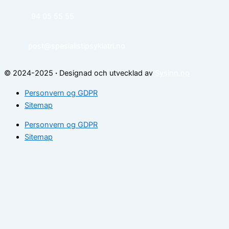
94 05 55 55
post@spesialistipsykiatri.no
© 2024-2025
·
Designad och utvecklad av
Sysinn.no
Personvern og GDPR
Sitemap
Personvern og GDPR
Sitemap