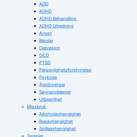
ADD
ADHD
ADHD Behandling
ADHD Utredning
Angst
Bipolar
Depresjon
OCD
PTSD
Personlighetsforstyrrelse
Psykose
Ätstörningar
Søvnproblemer
Utbrenthet
Missbruk
Alkoholavhengighet
Rusavhengighet
Spilleavhengighet
Terapier