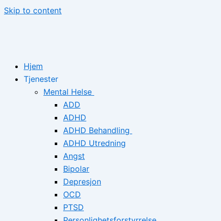
Skip to content
Hjem
Tjenester
Mental Helse
ADD
ADHD
ADHD Behandling
ADHD Utredning
Angst
Bipolar
Depresjon
OCD
PTSD
Personlighetsforstyrrelse