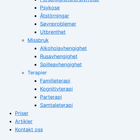
Psykose
Ätstörningar
Søvnproblemer
Utbrenthet
Missbruk
Alkoholavhengighet
Rusavhengighet
Spilleavhengighet
Terapier
Familieterapi
Kognitivterapi
Parterapi
Samtaleterapi
Priser
Artikler
Kontakt oss