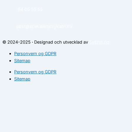
94 05 55 55
post@spesialistipsykiatri.no
© 2024-2025
·
Designad och utvecklad av
Sysinn.no
Personvern og GDPR
Sitemap
Personvern og GDPR
Sitemap