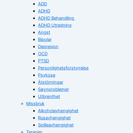
ADD
ADHD
ADHD Behandling
ADHD Utredning
Angst
Bipolar
Depresjon
OCD
PTSD
Personlighetsforstyrrelse
Psykose
Ätstörningar
Søvnproblemer
Utbrenthet
Missbruk
Alkoholavhengighet
Rusavhengighet
Spilleavhengighet
Terapier