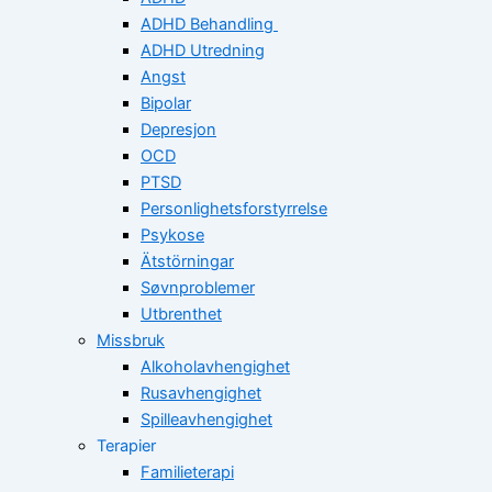
ADHD Behandling
ADHD Utredning
Angst
Bipolar
Depresjon
OCD
PTSD
Personlighetsforstyrrelse
Psykose
Ätstörningar
Søvnproblemer
Utbrenthet
Missbruk
Alkoholavhengighet
Rusavhengighet
Spilleavhengighet
Terapier
Familieterapi