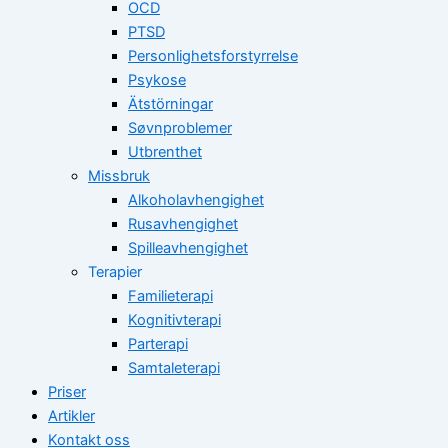
OCD
PTSD
Personlighetsforstyrrelse
Psykose
Ätstörningar
Søvnproblemer
Utbrenthet
Missbruk
Alkoholavhengighet
Rusavhengighet
Spilleavhengighet
Terapier
Familieterapi
Kognitivterapi
Parterapi
Samtaleterapi
Priser
Artikler
Kontakt oss