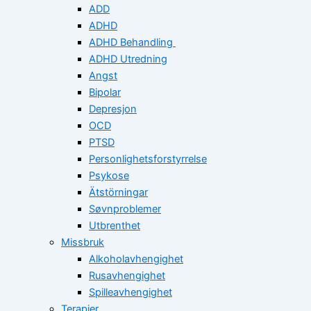
ADD
ADHD
ADHD Behandling
ADHD Utredning
Angst
Bipolar
Depresjon
OCD
PTSD
Personlighetsforstyrrelse
Psykose
Ätstörningar
Søvnproblemer
Utbrenthet
Missbruk
Alkoholavhengighet
Rusavhengighet
Spilleavhengighet
Terapier