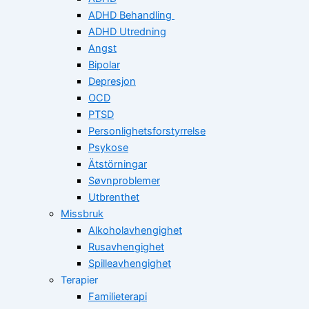
ADHD Behandling
ADHD Utredning
Angst
Bipolar
Depresjon
OCD
PTSD
Personlighetsforstyrrelse
Psykose
Ätstörningar
Søvnproblemer
Utbrenthet
Missbruk
Alkoholavhengighet
Rusavhengighet
Spilleavhengighet
Terapier
Familieterapi