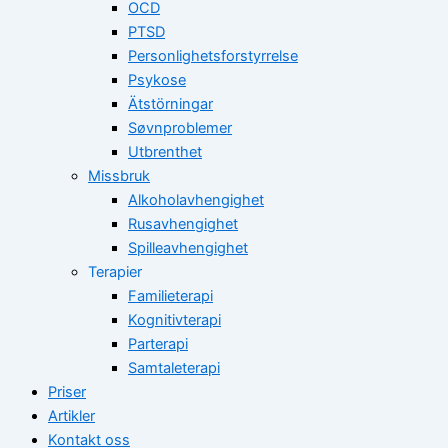
OCD
PTSD
Personlighetsforstyrrelse
Psykose
Ätstörningar
Søvnproblemer
Utbrenthet
Missbruk
Alkoholavhengighet
Rusavhengighet
Spilleavhengighet
Terapier
Familieterapi
Kognitivterapi
Parterapi
Samtaleterapi
Priser
Artikler
Kontakt oss