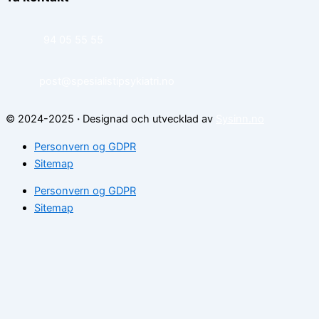
94 05 55 55
post@spesialistipsykiatri.no
© 2024-2025
·
Designad och utvecklad av
Sysinn.no
Personvern og GDPR
Sitemap
Personvern og GDPR
Sitemap