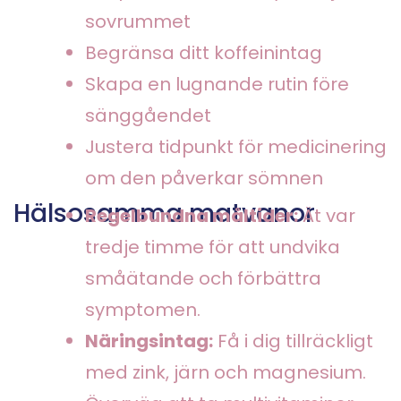
sovrummet
Begränsa ditt koffeinintag
Skapa en lugnande rutin före
sänggåendet
Justera tidpunkt för medicinering
om den påverkar sömnen
Hälsosamma matvanor
Regelbundna måltider:
Ät var
tredje timme för att undvika
småätande och förbättra
symptomen.
Näringsintag:
Få i dig tillräckligt
med zink, järn och magnesium.