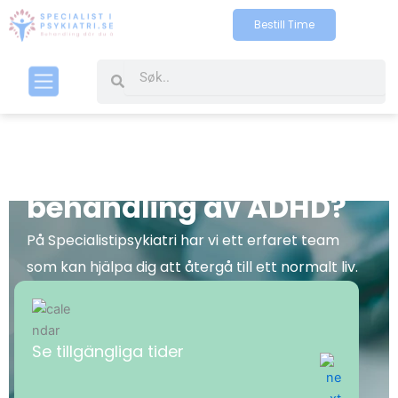
Skip
Bestill Time
to
content
Search
Search
Kontakt oss
Vad innebär en
behandling av ADHD?
På Specialistipsykiatri har vi ett erfaret team
som kan hjälpa dig att återgå till ett normalt liv.
Se tillgängliga tider