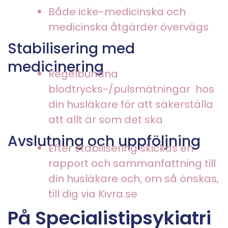
Både icke-medicinska och
medicinska åtgärder övervägs
Stabilisering med
medicinering
Regelbundna
blodtrycks-/pulsmätningar hos
din husläkare för att säkerställa
att allt är som det ska
Avslutning och uppföljning
Efter stabilisering skickas en
rapport och sammanfattning till
din husläkare och, om så önskas,
till dig via Kivra.se
På Specialistipsykiatri