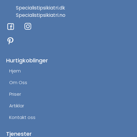
Specialistipsikiatri.dk
Specialistipsikiatri.no
F
I
a
n
c
s
e
t
b
a
o
g
Hurtigkoblinger
o
r
Hjem
k
a
m
Om Oss
Priser
Artiklar
Kontakt oss
Tjenester