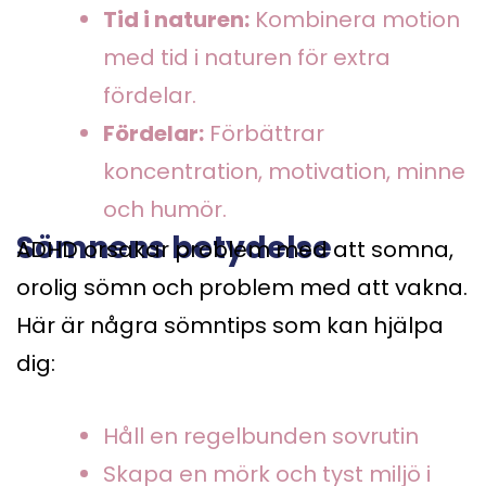
Tid i naturen:
Kombinera motion
med tid i naturen för extra
fördelar.
Fördelar:
Förbättrar
koncentration, motivation, minne
och humör.
Sömnens betydelse
ADHD orsakar problem med att somna,
orolig sömn och problem med att vakna.
Här är några sömntips som kan hjälpa
dig:
Håll en regelbunden sovrutin
Skapa en mörk och tyst miljö i