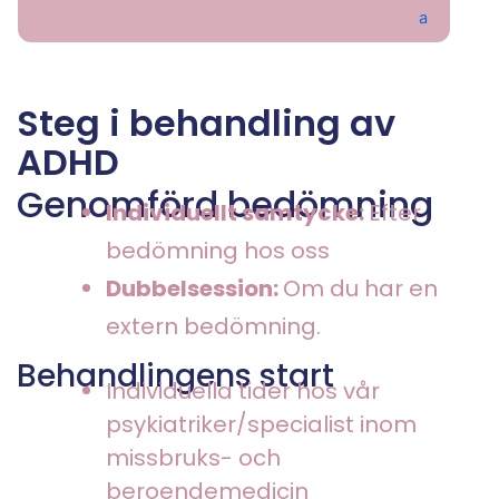
Steg i behandling av
ADHD
Genomförd bedömning
Individuellt samtycke:
Efter
bedömning hos oss
Dubbelsession:
Om du har en
extern bedömning.
Behandlingens start
Individuella tider hos vår
psykiatriker/specialist inom
missbruks- och
beroendemedicin