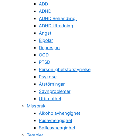
ADD
ADHD
ADHD Behandling
ADHD Utredning
Angst
Bipolar
Depresjon
OCD
PTSD
Personlighetsforstyrrelse
Psykose
Ätstörningar
Søvnproblemer
Utbrenthet
Missbruk
Alkoholavhengighet
Rusavhengighet
Spilleavhengighet
Terapier