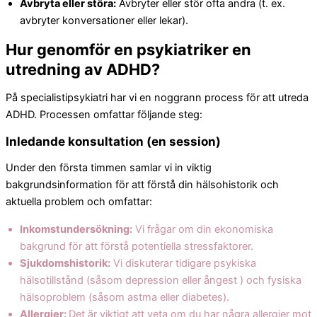
Avbryta eller störa:
Avbryter eller stör ofta andra (t. ex.
avbryter konversationer eller lekar).
Hur genomför en psykiatriker en
utredning av ADHD?
På specialistipsykiatri har vi en noggrann process för att utreda
ADHD. Processen omfattar följande steg:
Inledande konsultation (en session)
Under den första timmen samlar vi in viktig
bakgrundsinformation för att förstå din hälsohistorik och
aktuella problem och omfattar:
Inkomstundersökning:
Vi frågar om din ekonomiska
bakgrund för att förstå potentiella stressfaktorer.
Sjukdomshistorik:
Vi diskuterar tidigare psykiska
hälsotillstånd (såsom depression eller ångest ) och fysiska
hälsoproblem (såsom astma eller diabetes).
Allergier:
Det är viktigt att veta om du har några allergier mot