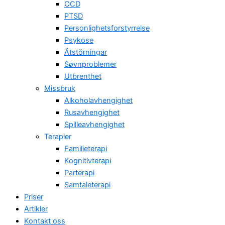
OCD
PTSD
Personlighetsforstyrrelse
Psykose
Ätstörningar
Søvnproblemer
Utbrenthet
Missbruk
Alkoholavhengighet
Rusavhengighet
Spilleavhengighet
Terapier
Familieterapi
Kognitivterapi
Parterapi
Samtaleterapi
Priser
Artikler
Kontakt oss