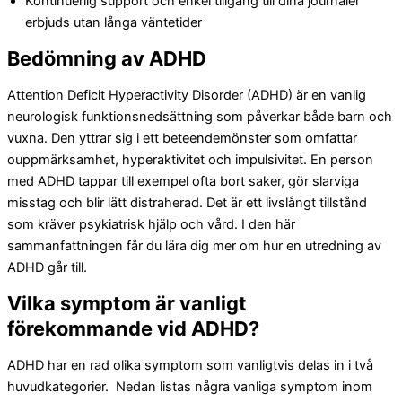
Kontinuerlig support och enkel tillgång till dina journaler
erbjuds utan långa väntetider
Bedömning av ADHD
Attention Deficit Hyperactivity Disorder
(ADHD) är en vanlig
neurologisk funktionsnedsättning som påverkar både barn och
vuxna. Den yttrar sig i ett beteendemönster som omfattar
ouppmärksamhet, hyperaktivitet och impulsivitet. En person
med ADHD tappar till exempel ofta bort saker, gör slarviga
misstag och blir lätt distraherad. Det är ett livslångt tillstånd
som kräver psykiatrisk hjälp och vård. I den här
sammanfattningen får du lära dig mer om hur en utredning av
ADHD går till.
Vilka symptom är vanligt
förekommande vid ADHD?
ADHD har en rad olika symptom som vanligtvis delas in i två
huvudkategorier. Nedan listas några vanliga symptom inom