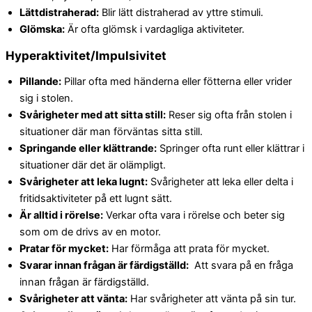
Lättdistraherad:
Blir lätt distraherad av yttre stimuli.
Glömska:
Är ofta glömsk i vardagliga aktiviteter.
Hyperaktivitet/Impulsivitet
Pillande:
Pillar ofta med händerna eller fötterna eller vrider
sig i stolen.
Svårigheter med att sitta still:
Reser sig ofta från stolen i
situationer där man förväntas sitta still.
Springande eller klättrande:
Springer ofta runt eller klättrar i
situationer där det är olämpligt.
Svårigheter att leka lugnt:
Svårigheter att leka eller delta i
fritidsaktiviteter på ett lugnt sätt.
Är alltid i rörelse:
Verkar ofta vara i rörelse och beter sig
som om de drivs av en motor.
Pratar för mycket:
Har förmåga att prata för mycket.
Svarar innan frågan är färdigställd:
Att svara på en fråga
innan frågan är färdigställd.
Svårigheter att vänta:
Har svårigheter att vänta på sin tur.