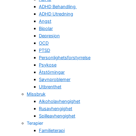
ADHD Behandling
ADHD Utredning
Angst
Bipolar
Depresjon
OCD
PTSD
Personlighetsforstyrrelse
Psykose
Ätstörningar
Søvnproblemer
Utbrenthet
Missbruk
Alkoholavhengighet
Rusavhengighet
Spilleavhengighet
Terapier
Familieterapi