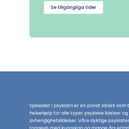
Se tillgängliga tider
Spesialist i psykiatri er en privat klinikk som 
helsehjelp for alle typer psykiske lidelser og
avhengighetslidelser. Våre dyktige psykiate
tonnevis med kunnskap og mange års erfari