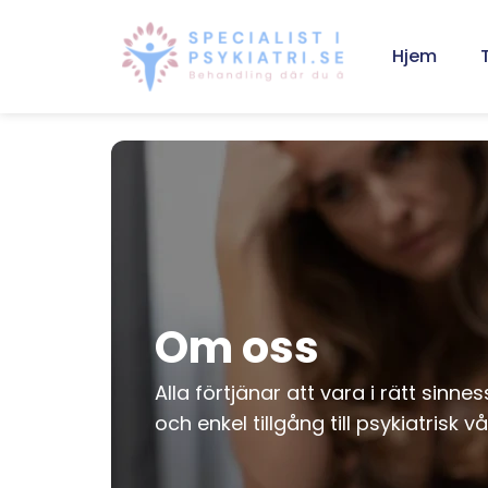
Skip
to
Hjem
content
Om oss
Alla förtjänar att vara i rätt sinn
och enkel tillgång till psykiatrisk vå