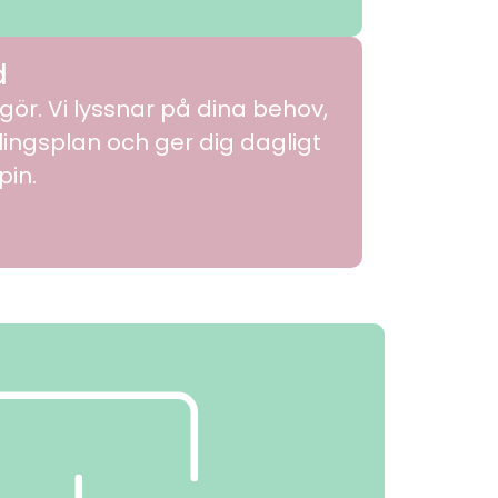
d
i gör. Vi lyssnar på dina behov,
lingsplan och ger dig dagligt
pin.