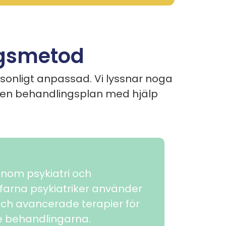
ngsmetod
onligt anpassad. Vi lyssnar noga
r en behandlingsplan med hjälp
 inom psykiatri och
farna psykiatriker använder
ch avancerade terapier för
te behandlingarna.