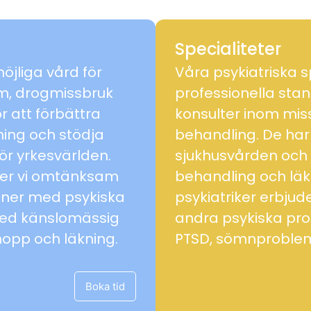
Specialiteter
öjliga vård för
Våra psykiatriska s
m, drogmissbruk
professionella sta
ör att förbättra
konsulter inom mis
kning och stödja
behandling. De har
ör yrkesvärlden.
sjukhusvården och
uder vi omtänksam
behandling och lä
oner med psykiska
psykiatriker erbjud
med känslomässig
andra psykiska pr
hopp och läkning.
PTSD, sömnproblem
Boka tid