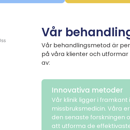
Vår behandli
Vår behandlingsmetod är pers
på våra klienter och utforma
av:
Innovativa metoder
Vår klinik ligger i framkant
missbruksmedicin. Våra er
den senaste forskningen o
att utforma de effektivas