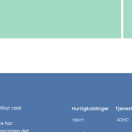
tilbyr rask
Hurtigkoblinger
Tjenes
Hjem
ADHD
re har
ng innen det