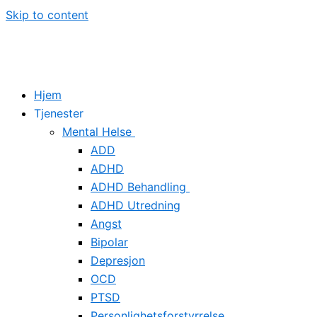
Skip to content
Hjem
Tjenester
Mental Helse
ADD
ADHD
ADHD Behandling
ADHD Utredning
Angst
Bipolar
Depresjon
OCD
PTSD
Personlighetsforstyrrelse