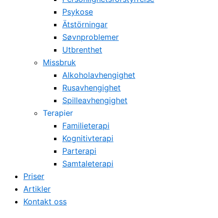
Psykose
Ätstörningar
Søvnproblemer
Utbrenthet
Missbruk
Alkoholavhengighet
Rusavhengighet
Spilleavhengighet
Terapier
Familieterapi
Kognitivterapi
Parterapi
Samtaleterapi
Priser
Artikler
Kontakt oss