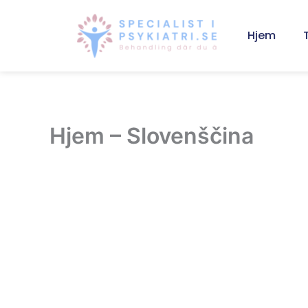
Skip
to
Hjem
content
Hjem – Slovenščina