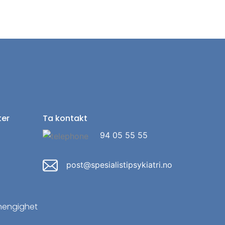
ter
Ta kontakt
94 05 55 55
post@spesialistipsykiatri.no
r
hengighet