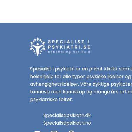
Spesialist i psykiatri er en privat klinikk som 
helsehjelp for alle typer psykiske lidelser og
avhengighetslidelser. Våre dyktige psykiate
tonnevis med kunnskap og mange års erfari
psykiatriske feltet.
Specialistipsikiatri.dk
Specialistipsikiatri.no
F
I