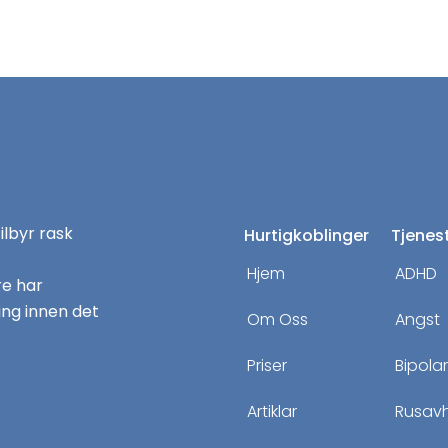
tilbyr rask
Hurtigkoblinger
Tjenes
Hjem
ADHD
re har
ng innen det
Om Oss
Angst
Priser
Bipola
Artiklar
Rusav