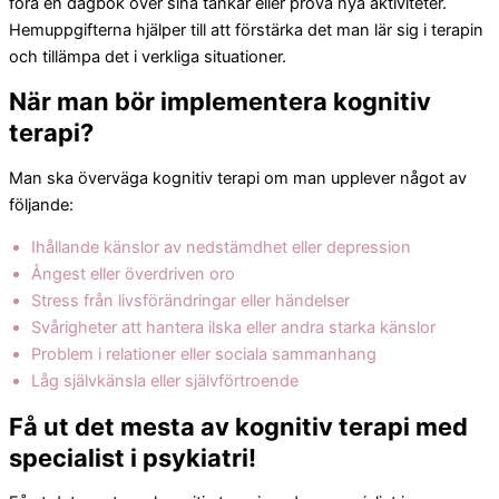
föra en dagbok över sina tankar eller prova nya aktiviteter.
Hemuppgifterna hjälper till att förstärka det man lär sig i terapin
och tillämpa det i verkliga situationer.
När man bör implementera kognitiv
terapi?
Man ska överväga kognitiv terapi om man upplever något av
följande:
Ihållande känslor av nedstämdhet eller depression
Ångest eller överdriven oro
Stress från livsförändringar eller händelser
Svårigheter att hantera ilska eller andra starka känslor
Problem i relationer eller sociala sammanhang
Låg självkänsla eller självförtroende
Få ut det mesta av kognitiv terapi med
specialist i psykiatri!