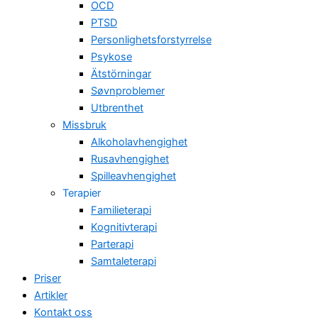
OCD
PTSD
Personlighetsforstyrrelse
Psykose
Ätstörningar
Søvnproblemer
Utbrenthet
Missbruk
Alkoholavhengighet
Rusavhengighet
Spilleavhengighet
Terapier
Familieterapi
Kognitivterapi
Parterapi
Samtaleterapi
Priser
Artikler
Kontakt oss