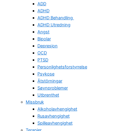
ADD
ADHD
ADHD Behandling
ADHD Utredning
Angst
Bipolar
Depresjon
OCD
PTSD
Personlighetsforstyrrelse
Psykose
Ätstörningar
Søvnproblemer
Utbrenthet
Missbruk
Alkoholavhengighet
Rusavhengighet
Spilleavhengighet
Terapier