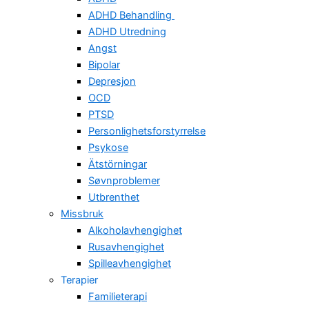
ADHD Behandling
ADHD Utredning
Angst
Bipolar
Depresjon
OCD
PTSD
Personlighetsforstyrrelse
Psykose
Ätstörningar
Søvnproblemer
Utbrenthet
Missbruk
Alkoholavhengighet
Rusavhengighet
Spilleavhengighet
Terapier
Familieterapi