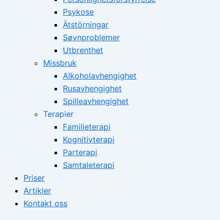
Psykose
Ätstörningar
Søvnproblemer
Utbrenthet
Missbruk
Alkoholavhengighet
Rusavhengighet
Spilleavhengighet
Terapier
Familieterapi
Kognitivterapi
Parterapi
Samtaleterapi
Priser
Artikler
Kontakt oss