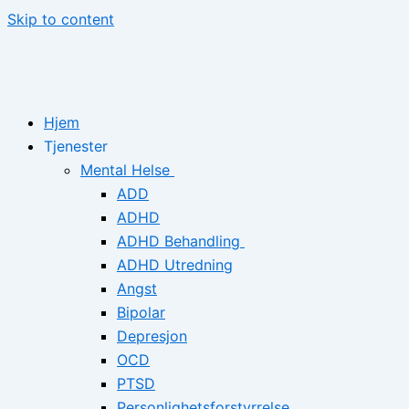
Skip to content
Hjem
Tjenester
Mental Helse
ADD
ADHD
ADHD Behandling
ADHD Utredning
Angst
Bipolar
Depresjon
OCD
PTSD
Personlighetsforstyrrelse