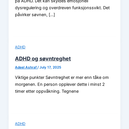
på ADHD. Det kan skyldes emosjonell
dysregulering og overdreven funksjonssvikt. Det
påvirker søvnen, […]
ADHD
ADHD og søvntreghet
Adeel Ashraf
/
July 17, 2025
Viktige punkter Søvntreghet er mer enn tåke om
morgenen. En person opplever dette i minst 2
timer etter oppvåkning. Tegnene
ADHD