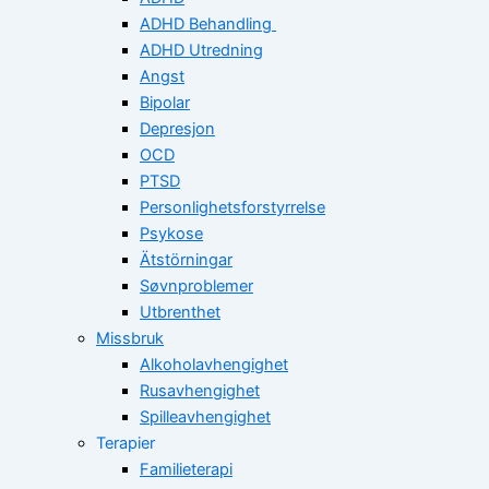
ADHD Behandling
ADHD Utredning
Angst
Bipolar
Depresjon
OCD
PTSD
Personlighetsforstyrrelse
Psykose
Ätstörningar
Søvnproblemer
Utbrenthet
Missbruk
Alkoholavhengighet
Rusavhengighet
Spilleavhengighet
Terapier
Familieterapi