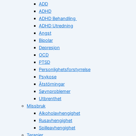
ADD
ADHD
ADHD Behandling
ADHD Utredning
Angst
Bipolar
Depresjon
OCD
PTSD
Personlighetsforstyrrelse
Psykose
Ätstörningar
Søvnproblemer
Utbrenthet
Missbruk
Alkoholavhengighet
Rusavhengighet
Spilleavhengighet
Terapier