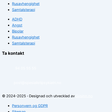
Rusavhengighet
Samtalsterapi
ADHD
Angst
Bipolar
Rusavhengighet
Samtalsterapi
Ta kontakt
94 05 55 55
post@spesialistipsykiatri.no
© 2024-2025
·
Designad och utvecklad av
Sysinn.no
Personvern og GDPR
Sitemap