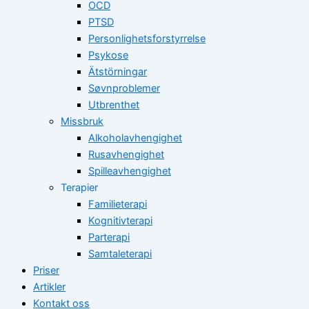
OCD
PTSD
Personlighetsforstyrrelse
Psykose
Ätstörningar
Søvnproblemer
Utbrenthet
Missbruk
Alkoholavhengighet
Rusavhengighet
Spilleavhengighet
Terapier
Familieterapi
Kognitivterapi
Parterapi
Samtaleterapi
Priser
Artikler
Kontakt oss