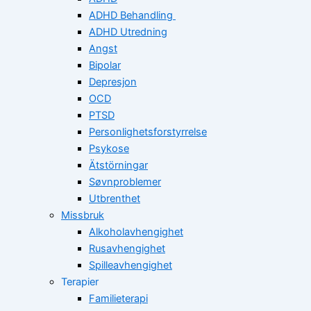
ADHD Behandling
ADHD Utredning
Angst
Bipolar
Depresjon
OCD
PTSD
Personlighetsforstyrrelse
Psykose
Ätstörningar
Søvnproblemer
Utbrenthet
Missbruk
Alkoholavhengighet
Rusavhengighet
Spilleavhengighet
Terapier
Familieterapi