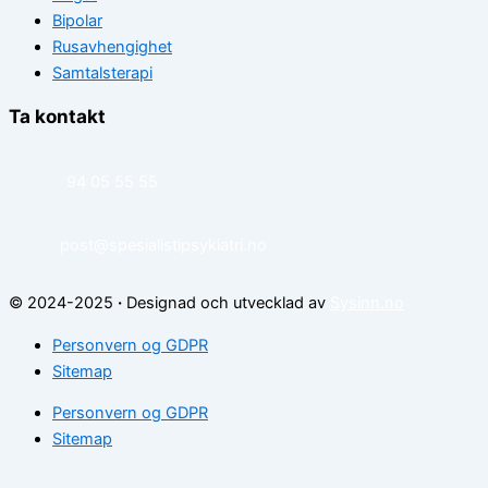
Bipolar
Rusavhengighet
Samtalsterapi
Ta kontakt
94 05 55 55
post@spesialistipsykiatri.no
© 2024-2025
·
Designad och utvecklad av
Sysinn.no
Personvern og GDPR
Sitemap
Personvern og GDPR
Sitemap