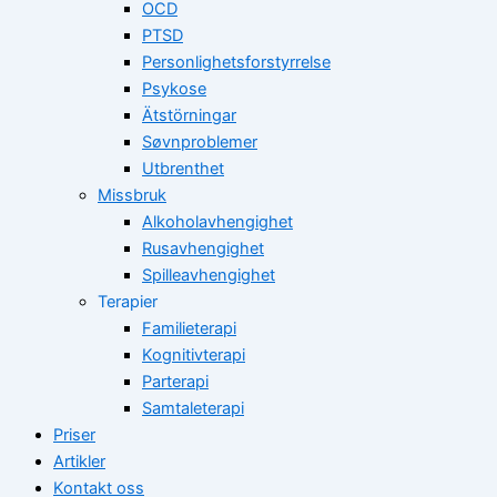
OCD
PTSD
Personlighetsforstyrrelse
Psykose
Ätstörningar
Søvnproblemer
Utbrenthet
Missbruk
Alkoholavhengighet
Rusavhengighet
Spilleavhengighet
Terapier
Familieterapi
Kognitivterapi
Parterapi
Samtaleterapi
Priser
Artikler
Kontakt oss