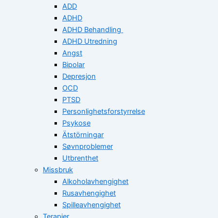
ADD
ADHD
ADHD Behandling
ADHD Utredning
Angst
Bipolar
Depresjon
OCD
PTSD
Personlighetsforstyrrelse
Psykose
Ätstörningar
Søvnproblemer
Utbrenthet
Missbruk
Alkoholavhengighet
Rusavhengighet
Spilleavhengighet
Terapier