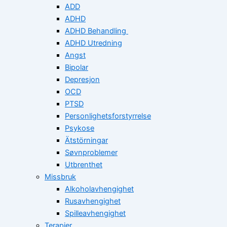
ADD
ADHD
ADHD Behandling
ADHD Utredning
Angst
Bipolar
Depresjon
OCD
PTSD
Personlighetsforstyrrelse
Psykose
Ätstörningar
Søvnproblemer
Utbrenthet
Missbruk
Alkoholavhengighet
Rusavhengighet
Spilleavhengighet
Terapier