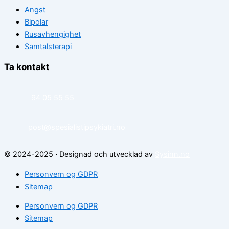
Angst
Bipolar
Rusavhengighet
Samtalsterapi
Ta kontakt
94 05 55 55
post@spesialistipsykiatri.no
© 2024-2025
·
Designad och utvecklad av
Sysinn.no
Personvern og GDPR
Sitemap
Personvern og GDPR
Sitemap