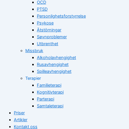
OCD
PTSD
Personlighetsforstyrrelse
Psykose
Ätstörningar
Søvnproblemer
Utbrenthet
Missbruk
Alkoholavhengighet
Rusavhengighet
Spilleavhengighet
Terapier
Familieterapi
Kognitivterapi
Parterapi
Samtaleterapi
Priser
Artikler
Kontakt oss