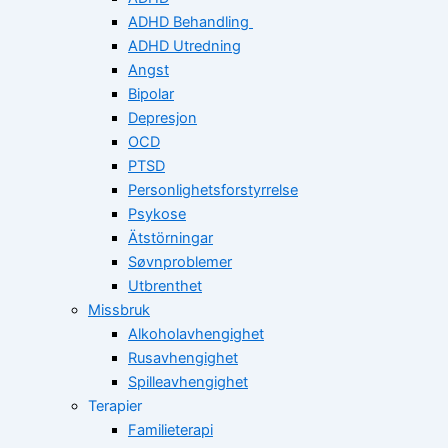
ADHD Behandling
ADHD Utredning
Angst
Bipolar
Depresjon
OCD
PTSD
Personlighetsforstyrrelse
Psykose
Ätstörningar
Søvnproblemer
Utbrenthet
Missbruk
Alkoholavhengighet
Rusavhengighet
Spilleavhengighet
Terapier
Familieterapi