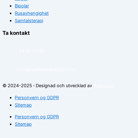
Bipolar
Rusavhengighet
Samtalsterapi
Ta kontakt
94 05 55 55
post@spesialistipsykiatri.no
© 2024-2025
·
Designad och utvecklad av
Sysinn.no
Personvern og GDPR
Sitemap
Personvern og GDPR
Sitemap