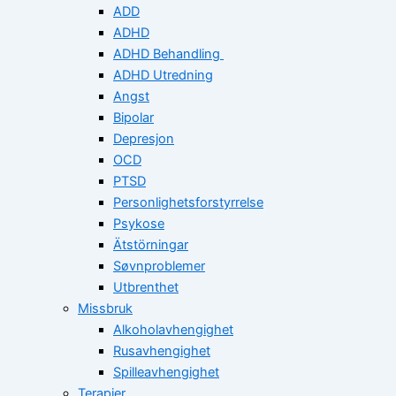
ADD
ADHD
ADHD Behandling
ADHD Utredning
Angst
Bipolar
Depresjon
OCD
PTSD
Personlighetsforstyrrelse
Psykose
Ätstörningar
Søvnproblemer
Utbrenthet
Missbruk
Alkoholavhengighet
Rusavhengighet
Spilleavhengighet
Terapier