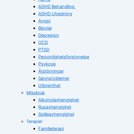
ADHD Behandling
ADHD Utredning
Angst
Bipolar
Depresjon
OCD
PTSD
Personlighetsforstyrrelse
Psykose
Ätstörningar
Søvnproblemer
Utbrenthet
Missbruk
Alkoholavhengighet
Rusavhengighet
Spilleavhengighet
Terapier
Familieterapi