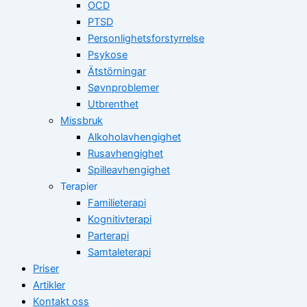
OCD
PTSD
Personlighetsforstyrrelse
Psykose
Ätstörningar
Søvnproblemer
Utbrenthet
Missbruk
Alkoholavhengighet
Rusavhengighet
Spilleavhengighet
Terapier
Familieterapi
Kognitivterapi
Parterapi
Samtaleterapi
Priser
Artikler
Kontakt oss