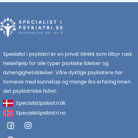
Spesialist i psykiatri er en privat klinikk som tilbyr rask
helsehjelp for alle typer psykiske lidelser og
avhengighetslidelser. Våre dyktige psykiatere har
tonnevis med kunnskap og mange års erfaring innen
det psykiatriske feltet.
Specialistipsikiatri.dk
Specialistipsikiatri.no
F
I
a
n
c
s