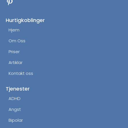
e
t
b
a
o
g
Hurtigkoblinger
o
r
Hjem
k
a
m
Om Oss
Priser
Artiklar
Kontakt oss
Tjenester
ADHD
Angst
Bipolar