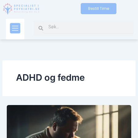
Skip
Bestill Time
to
content
Search
Search
Kontakt oss
ADHD og fedme