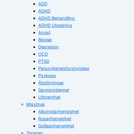
ADD
ADHD
ADHD Behandling
ADHD Utredning
Angst
Bipolar
Depresjon
OCD
PTSD
Personlighetsforstyrrelse
Psykose
Ätstörningar
Søvnproblemer
Utbrenthet
Missbruk
Alkoholavhengighet
Rusavhengighet
Spilleavhengighet
Terapier