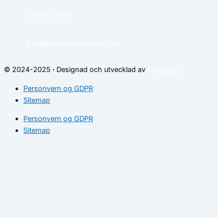
94 05 55 55
post@spesialistipsykiatri.no
© 2024-2025
·
Designad och utvecklad av
Sysinn.no
Personvern og GDPR
Sitemap
Personvern og GDPR
Sitemap