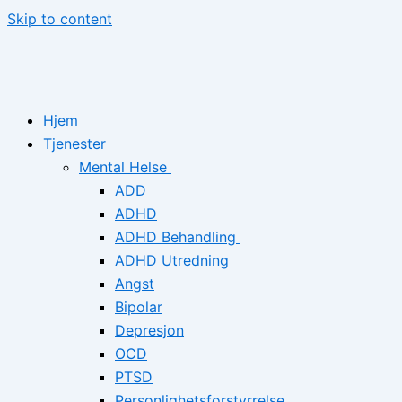
Skip to content
Hjem
Tjenester
Mental Helse
ADD
ADHD
ADHD Behandling
ADHD Utredning
Angst
Bipolar
Depresjon
OCD
PTSD
Personlighetsforstyrrelse