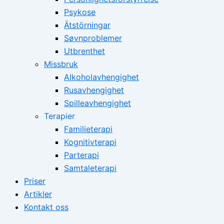
Psykose
Ätstörningar
Søvnproblemer
Utbrenthet
Missbruk
Alkoholavhengighet
Rusavhengighet
Spilleavhengighet
Terapier
Familieterapi
Kognitivterapi
Parterapi
Samtaleterapi
Priser
Artikler
Kontakt oss