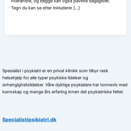
hverandre, og begge kan også påvirke dagliglivet.
Tegn du kan se etter inkluderer […]
Spesialist i psykiatri er en privat klinikk som tilbyr rask
helsehjelp for alle typer psykiske lidelser og
avhengighetslidelser. Våre dyktige psykiatere har tonnevis med
kunnskap og mange års erfaring innen det psykiatriske feltet.
Specialistipsikiatri.dk