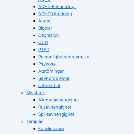
ADHD Behandling
ADHD Utredning
Angst
Bipolar
Depresjon
OCD
PTSD
Personlighetsforstyrrelse
Psykose
Ätstörningar
Søvnproblemer
Utbrenthet
Missbruk
Alkoholavhengighet
Rusavhengighet
Spilleavhengighet
Terapier
Familieterapi