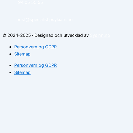
94 05 55 55
post@spesialistipsykiatri.no
© 2024-2025
·
Designad och utvecklad av
Sysinn.no
Personvern og GDPR
Sitemap
Personvern og GDPR
Sitemap