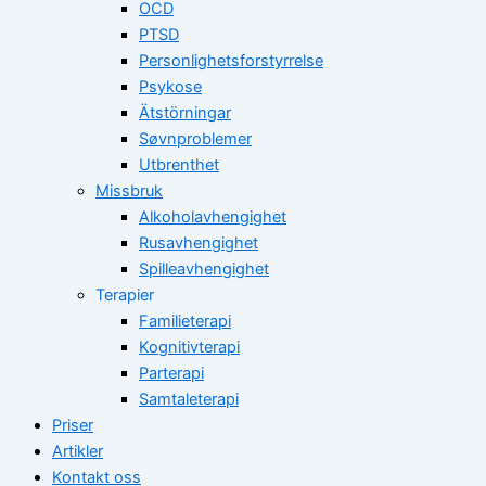
OCD
PTSD
Personlighetsforstyrrelse
Psykose
Ätstörningar
Søvnproblemer
Utbrenthet
Missbruk
Alkoholavhengighet
Rusavhengighet
Spilleavhengighet
Terapier
Familieterapi
Kognitivterapi
Parterapi
Samtaleterapi
Priser
Artikler
Kontakt oss