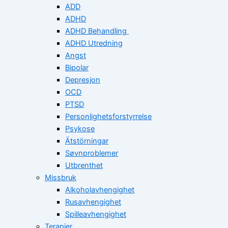
ADD
ADHD
ADHD Behandling
ADHD Utredning
Angst
Bipolar
Depresjon
OCD
PTSD
Personlighetsforstyrrelse
Psykose
Ätstörningar
Søvnproblemer
Utbrenthet
Missbruk
Alkoholavhengighet
Rusavhengighet
Spilleavhengighet
Terapier