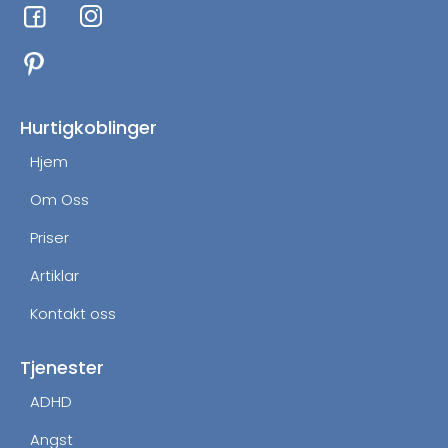
F
I
a
n
c
s
e
t
b
a
o
g
Hurtigkoblinger
o
r
Hjem
k
a
m
Om Oss
Priser
Artiklar
Kontakt oss
Tjenester
ADHD
Angst