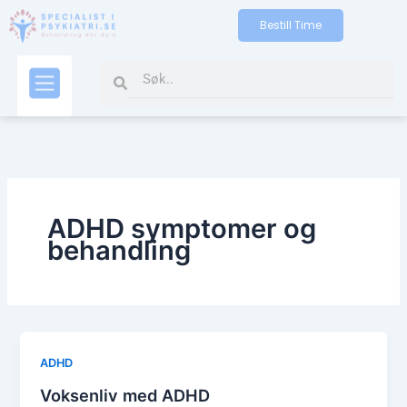
Skip
Bestill Time
to
content
Search
Search
Kontakt oss
ADHD symptomer og
behandling
ADHD
Voksenliv med ADHD