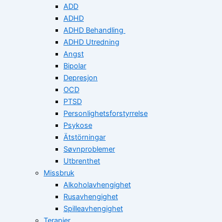
ADD
ADHD
ADHD Behandling
ADHD Utredning
Angst
Bipolar
Depresjon
OCD
PTSD
Personlighetsforstyrrelse
Psykose
Ätstörningar
Søvnproblemer
Utbrenthet
Missbruk
Alkoholavhengighet
Rusavhengighet
Spilleavhengighet
Terapier