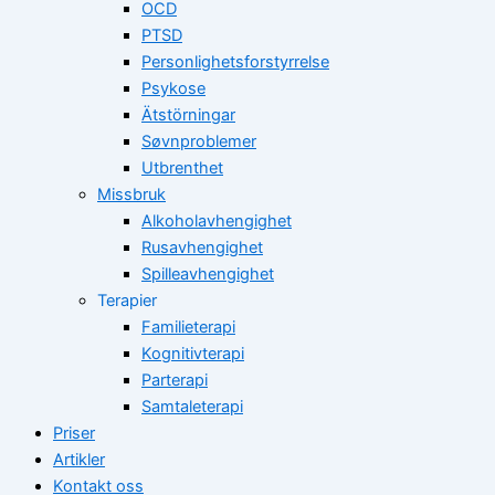
OCD
PTSD
Personlighetsforstyrrelse
Psykose
Ätstörningar
Søvnproblemer
Utbrenthet
Missbruk
Alkoholavhengighet
Rusavhengighet
Spilleavhengighet
Terapier
Familieterapi
Kognitivterapi
Parterapi
Samtaleterapi
Priser
Artikler
Kontakt oss