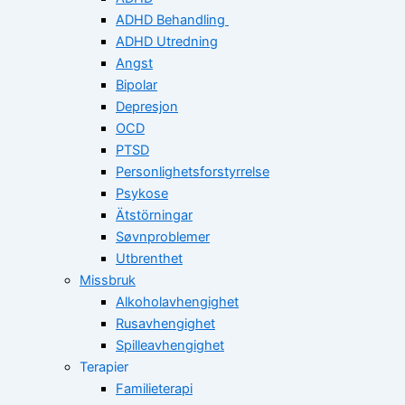
ADHD Behandling
ADHD Utredning
Angst
Bipolar
Depresjon
OCD
PTSD
Personlighetsforstyrrelse
Psykose
Ätstörningar
Søvnproblemer
Utbrenthet
Missbruk
Alkoholavhengighet
Rusavhengighet
Spilleavhengighet
Terapier
Familieterapi