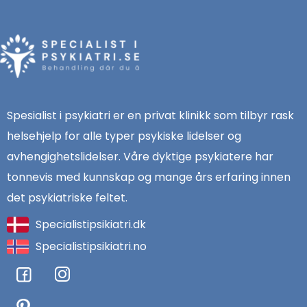
Spesialist i psykiatri er en privat klinikk som tilbyr rask
helsehjelp for alle typer psykiske lidelser og
avhengighetslidelser. Våre dyktige psykiatere har
tonnevis med kunnskap og mange års erfaring innen
det psykiatriske feltet.
Specialistipsikiatri.dk
Specialistipsikiatri.no
F
I
a
n
c
s