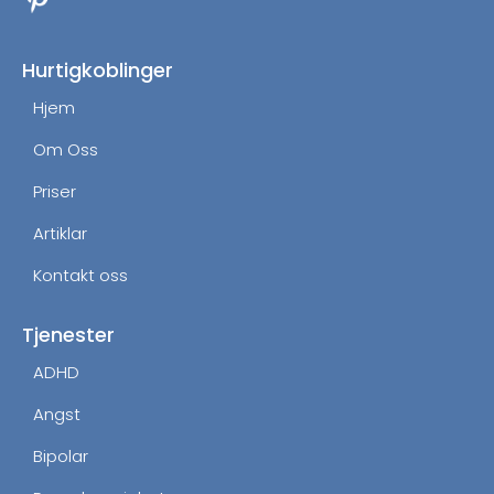
e
t
b
a
o
g
Hurtigkoblinger
o
r
Hjem
k
a
m
Om Oss
Priser
Artiklar
Kontakt oss
Tjenester
ADHD
Angst
Bipolar