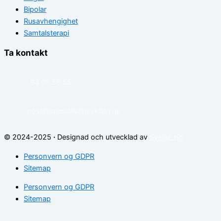
Bipolar
Rusavhengighet
Samtalsterapi
Ta kontakt
94 05 55 55
post@spesialistipsykiatri.no
© 2024-2025
·
Designad och utvecklad av
Sysinn.no
Personvern og GDPR
Sitemap
Personvern og GDPR
Sitemap