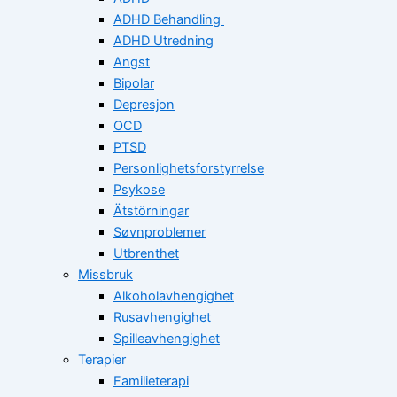
ADHD Behandling
ADHD Utredning
Angst
Bipolar
Depresjon
OCD
PTSD
Personlighetsforstyrrelse
Psykose
Ätstörningar
Søvnproblemer
Utbrenthet
Missbruk
Alkoholavhengighet
Rusavhengighet
Spilleavhengighet
Terapier
Familieterapi