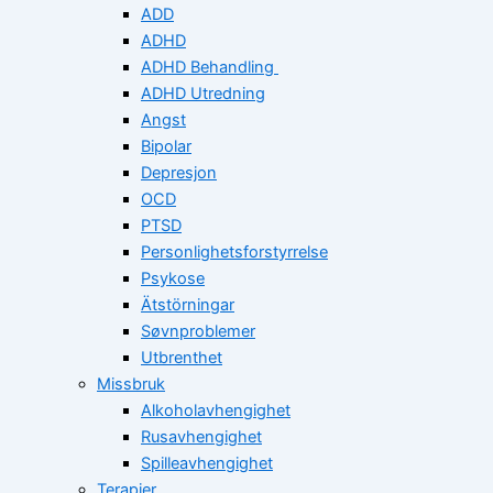
ADD
ADHD
ADHD Behandling
ADHD Utredning
Angst
Bipolar
Depresjon
OCD
PTSD
Personlighetsforstyrrelse
Psykose
Ätstörningar
Søvnproblemer
Utbrenthet
Missbruk
Alkoholavhengighet
Rusavhengighet
Spilleavhengighet
Terapier