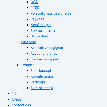
OCD
PTSD
Personlighetsforstyrrelse
Psykose
Ätstörningar
Søvnproblemer
Utbrenthet
Missbruk
Alkoholavhengighet
Rusavhengighet
Spilleavhengighet
Terapier
Familieterapi
Kognitivterapi
Parterapi
Samtaleterapi
Priser
Artikler
Kontakt oss