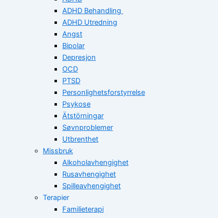
ADHD Behandling
ADHD Utredning
Angst
Bipolar
Depresjon
OCD
PTSD
Personlighetsforstyrrelse
Psykose
Ätstörningar
Søvnproblemer
Utbrenthet
Missbruk
Alkoholavhengighet
Rusavhengighet
Spilleavhengighet
Terapier
Familieterapi