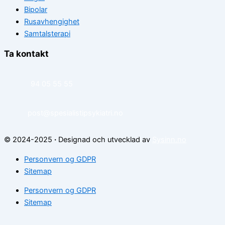
Bipolar
Rusavhengighet
Samtalsterapi
Ta kontakt
94 05 55 55
post@spesialistipsykiatri.no
© 2024-2025
·
Designad och utvecklad av
Sysinn.no
Personvern og GDPR
Sitemap
Personvern og GDPR
Sitemap