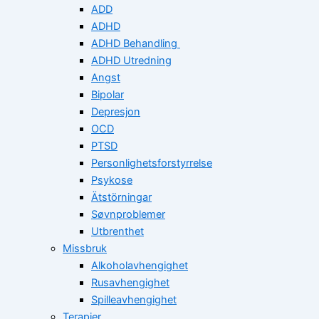
ADD
ADHD
ADHD Behandling
ADHD Utredning
Angst
Bipolar
Depresjon
OCD
PTSD
Personlighetsforstyrrelse
Psykose
Ätstörningar
Søvnproblemer
Utbrenthet
Missbruk
Alkoholavhengighet
Rusavhengighet
Spilleavhengighet
Terapier