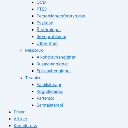
OCD
PTSD
Personlighetsforstyrrelse
Psykose
Ätstörningar
Søvnproblemer
Utbrenthet
Missbruk
Alkoholavhengighet
Rusavhengighet
Spilleavhengighet
Terapier
Familieterapi
Kognitivterapi
Parterapi
Samtaleterapi
Priser
Artikler
Kontakt oss