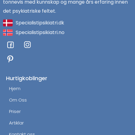
tonnevis med kunnskap og mange års erfaring innen
det psykiatriske feltet.
Specialistipsikiatri.dk
Specialistipsikiatri.no
F
I
a
n
c
s
e
t
b
a
o
g
Hurtigkoblinger
o
r
Hjem
k
a
m
Om Oss
Priser
Artiklar
Kontakt oss