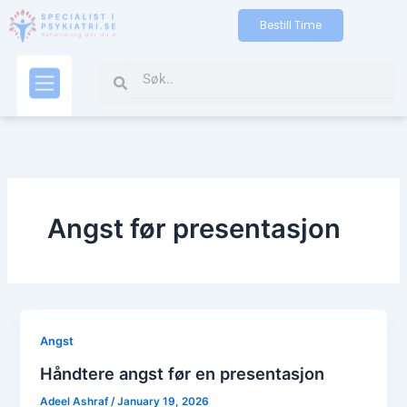
Skip
Bestill Time
to
content
Search
Search
Kontakt oss
Angst før presentasjon
Angst
Håndtere angst før en presentasjon
Adeel Ashraf
/
January 19, 2026