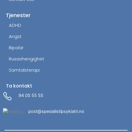
Tjenester
ADHD
Angst
Bipolar
Rusavhengighet
Samtalsterapi
Ta kontakt
94 05 55 55
post@spesialistipsykiatri.no