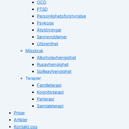
OCD
PTSD
Personlighetsforstyrrelse
Psykose
Ätstörningar
Søvnproblemer
Utbrenthet
Missbruk
Alkoholavhengighet
Rusavhengighet
Spilleavhengighet
Terapier
Familieterapi
Kognitivterapi
Parterapi
Samtaleterapi
Priser
Artikler
Kontakt oss