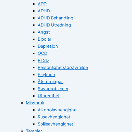
ADD
ADHD
ADHD Behandling
ADHD Utredning
Angst
Bipolar
Depresjon
OCD
PTSD
Personlighetsforstyrrelse
Psykose
Ätstörningar
Søvnproblemer
Utbrenthet
Missbruk
Alkoholavhengighet
Rusavhengighet
Spilleavhengighet
Terapier