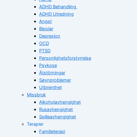
ADHD Behandling
ADHD Utredning
Angst
Bipolar
Depresjon
OCD
PTSD
Personlighetsforstyrrelse
Psykose
Ätstörningar
Søvnproblemer
Utbrenthet
Missbruk
Alkoholavhengighet
Rusavhengighet
Spilleavhengighet
Terapier
Familieterapi