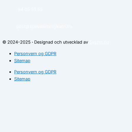
94 05 55 55
post@spesialistipsykiatri.no
© 2024-2025
·
Designad och utvecklad av
Sysinn.no
Personvern og GDPR
Sitemap
Personvern og GDPR
Sitemap