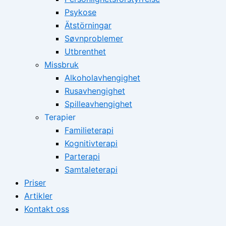
Psykose
Ätstörningar
Søvnproblemer
Utbrenthet
Missbruk
Alkoholavhengighet
Rusavhengighet
Spilleavhengighet
Terapier
Familieterapi
Kognitivterapi
Parterapi
Samtaleterapi
Priser
Artikler
Kontakt oss