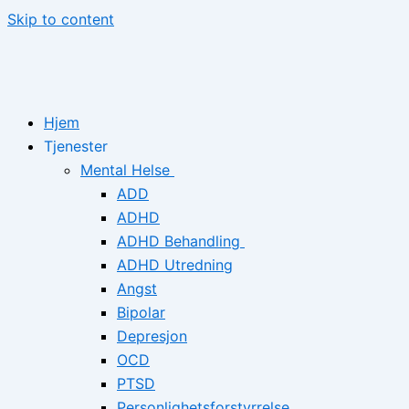
Skip to content
Hjem
Tjenester
Mental Helse
ADD
ADHD
ADHD Behandling
ADHD Utredning
Angst
Bipolar
Depresjon
OCD
PTSD
Personlighetsforstyrrelse