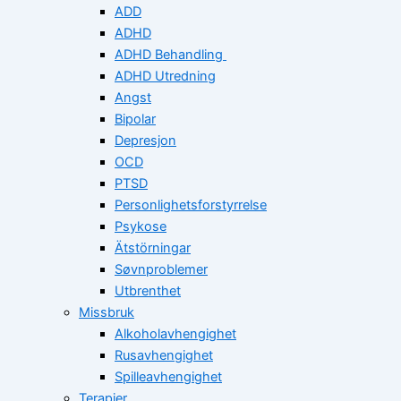
ADD
ADHD
ADHD Behandling
ADHD Utredning
Angst
Bipolar
Depresjon
OCD
PTSD
Personlighetsforstyrrelse
Psykose
Ätstörningar
Søvnproblemer
Utbrenthet
Missbruk
Alkoholavhengighet
Rusavhengighet
Spilleavhengighet
Terapier