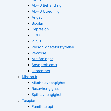
ADHD Behandling
ADHD Utredning
Angst
Bipolar
Depresjon
OCD
PTSD
Personlighetsforstyrrelse
Psykose
Ätstörningar
Søvnproblemer
Utbrenthet
Missbruk
Alkoholavhengighet
Rusavhengighet
Spilleavhengighet
Terapier
Familieterapi