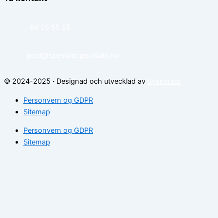
94 05 55 55
post@spesialistipsykiatri.no
© 2024-2025
·
Designad och utvecklad av
Sysinn.no
Personvern og GDPR
Sitemap
Personvern og GDPR
Sitemap