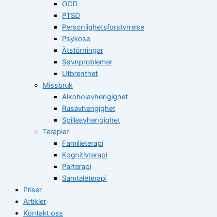
OCD
PTSD
Personlighetsforstyrrelse
Psykose
Ätstörningar
Søvnproblemer
Utbrenthet
Missbruk
Alkoholavhengighet
Rusavhengighet
Spilleavhengighet
Terapier
Familieterapi
Kognitivterapi
Parterapi
Samtaleterapi
Priser
Artikler
Kontakt oss