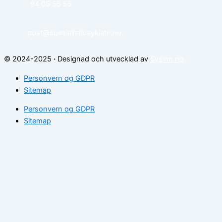
94 05 55 55
post@spesialistipsykiatri.no
© 2024-2025
·
Designad och utvecklad av
Sysinn.no
Personvern og GDPR
Sitemap
Personvern og GDPR
Sitemap