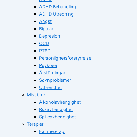
ADHD Behandling
ADHD Utredning
Angst
Bipolar
Depresjon
OCD
PTSD
Personlighetsforstyrrelse
Psykose
Ätstörningar
Søvnproblemer
Utbrenthet
Missbruk
Alkoholavhengighet
Rusavhengighet
Spilleavhengighet
Terapier
Familieterapi