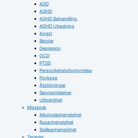
ADD
ADHD
ADHD Behandling
ADHD Utredning
Angst
Bipolar
Depresjon
OCD
PTSD
Personlighetsforstyrrelse
Psykose
Ätstörningar
Søvnproblemer
Utbrenthet
Missbruk
Alkoholavhengighet
Rusavhengighet
Spilleavhengighet
Terapier