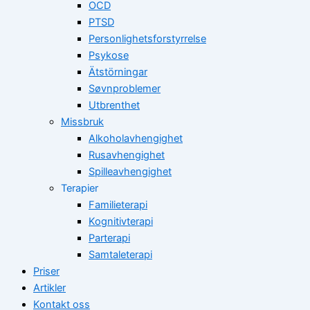
OCD
PTSD
Personlighetsforstyrrelse
Psykose
Ätstörningar
Søvnproblemer
Utbrenthet
Missbruk
Alkoholavhengighet
Rusavhengighet
Spilleavhengighet
Terapier
Familieterapi
Kognitivterapi
Parterapi
Samtaleterapi
Priser
Artikler
Kontakt oss