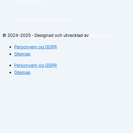
94 05 55 55
post@spesialistipsykiatri.no
© 2024-2025
·
Designad och utvecklad av
Sysinn.no
Personvern og GDPR
Sitemap
Personvern og GDPR
Sitemap