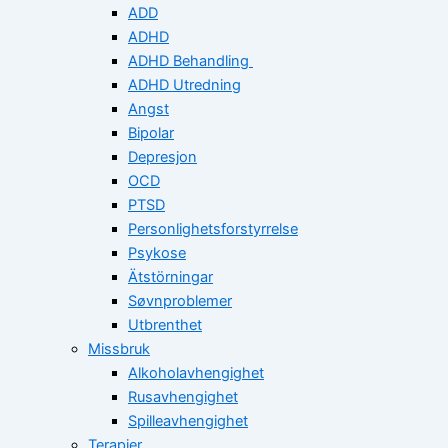
ADD
ADHD
ADHD Behandling
ADHD Utredning
Angst
Bipolar
Depresjon
OCD
PTSD
Personlighetsforstyrrelse
Psykose
Ätstörningar
Søvnproblemer
Utbrenthet
Missbruk
Alkoholavhengighet
Rusavhengighet
Spilleavhengighet
Terapier