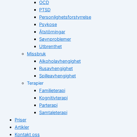
OCD
PTSD
Personlighetsforstyrrelse
Psykose
Ätstörningar
Søvnproblemer
Utbrenthet
Missbruk
Alkoholavhengighet
Rusavhengighet
Spilleavhengighet
Terapier
Familieterapi
Kognitivterapi
Parterapi
Samtaleterapi
Priser
Artikler
Kontakt oss