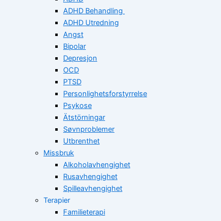
ADHD Behandling
ADHD Utredning
Angst
Bipolar
Depresjon
OCD
PTSD
Personlighetsforstyrrelse
Psykose
Ätstörningar
Søvnproblemer
Utbrenthet
Missbruk
Alkoholavhengighet
Rusavhengighet
Spilleavhengighet
Terapier
Familieterapi