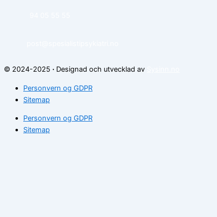
94 05 55 55
post@spesialistipsykiatri.no
© 2024-2025
·
Designad och utvecklad av
Sysinn.no
Personvern og GDPR
Sitemap
Personvern og GDPR
Sitemap