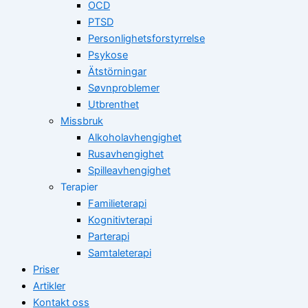
OCD
PTSD
Personlighetsforstyrrelse
Psykose
Ätstörningar
Søvnproblemer
Utbrenthet
Missbruk
Alkoholavhengighet
Rusavhengighet
Spilleavhengighet
Terapier
Familieterapi
Kognitivterapi
Parterapi
Samtaleterapi
Priser
Artikler
Kontakt oss