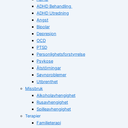
ADHD Behandling
ADHD Utredning
Angst
Bipolar
Depresjon
OCD
PTSD
Personlighetsforstyrrelse
Psykose
Ätstörningar
Søvnproblemer
Utbrenthet
Missbruk
Alkoholavhengighet
Rusavhengighet
Spilleavhengighet
Terapier
Familieterapi