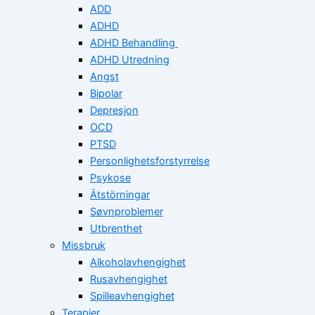
ADD
ADHD
ADHD Behandling
ADHD Utredning
Angst
Bipolar
Depresjon
OCD
PTSD
Personlighetsforstyrrelse
Psykose
Ätstörningar
Søvnproblemer
Utbrenthet
Missbruk
Alkoholavhengighet
Rusavhengighet
Spilleavhengighet
Terapier