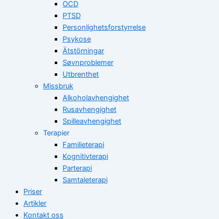
OCD
PTSD
Personlighetsforstyrrelse
Psykose
Ätstörningar
Søvnproblemer
Utbrenthet
Missbruk
Alkoholavhengighet
Rusavhengighet
Spilleavhengighet
Terapier
Familieterapi
Kognitivterapi
Parterapi
Samtaleterapi
Priser
Artikler
Kontakt oss