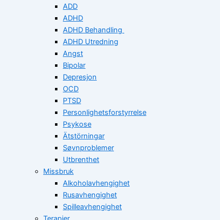
ADD
ADHD
ADHD Behandling
ADHD Utredning
Angst
Bipolar
Depresjon
OCD
PTSD
Personlighetsforstyrrelse
Psykose
Ätstörningar
Søvnproblemer
Utbrenthet
Missbruk
Alkoholavhengighet
Rusavhengighet
Spilleavhengighet
Terapier