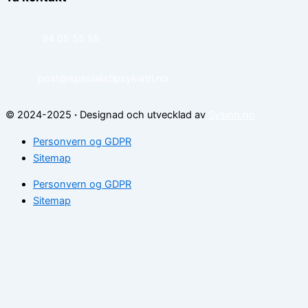
94 05 55 55
post@spesialistipsykiatri.no
© 2024-2025
·
Designad och utvecklad av
Sysinn.no
Personvern og GDPR
Sitemap
Personvern og GDPR
Sitemap