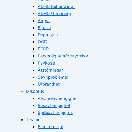
ADHD Behandling
ADHD Utredning
Angst
Bipolar
Depresjon
OCD
PTSD
Personlighetsforstyrrelse
Psykose
Ätstörningar
Søvnproblemer
Utbrenthet
Missbruk
Alkoholavhengighet
Rusavhengighet
Spilleavhengighet
Terapier
Familieterapi