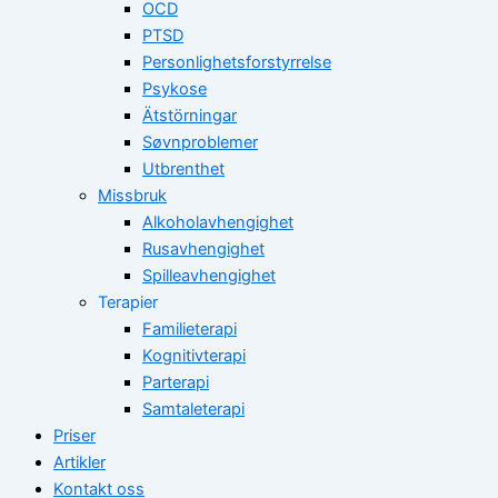
OCD
PTSD
Personlighetsforstyrrelse
Psykose
Ätstörningar
Søvnproblemer
Utbrenthet
Missbruk
Alkoholavhengighet
Rusavhengighet
Spilleavhengighet
Terapier
Familieterapi
Kognitivterapi
Parterapi
Samtaleterapi
Priser
Artikler
Kontakt oss