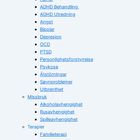
ADHD Behandling
ADHD Utredning
Angst
Bipolar
Depresjon
OCD
PTSD
Personlighetsforstyrrelse
Psykose
Ätstörningar
Søvnproblemer
Utbrenthet
Missbruk
Alkoholavhengighet
Rusavhengighet
Spilleavhengighet
Terapier
Familieterapi