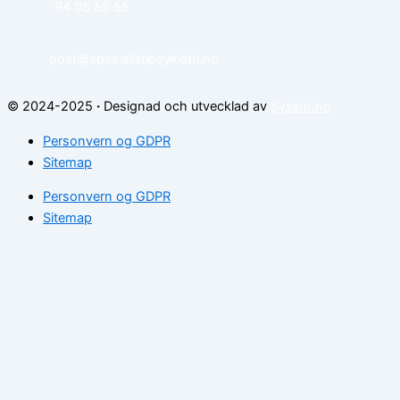
94 05 55 55
post@spesialistipsykiatri.no
© 2024-2025
·
Designad och utvecklad av
Sysinn.no
Personvern og GDPR
Sitemap
Personvern og GDPR
Sitemap