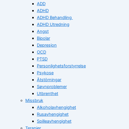
ADD
ADHD
ADHD Behandling
ADHD Utredning
Angst
Bipolar
Depresjon
OCD
PTSD
Personlighetsforstyrrelse
Psykose
Ätstörningar
Søvnproblemer
Utbrenthet
Missbruk
Alkoholavhengighet
Rusavhengighet
Spilleavhengighet
Terapier