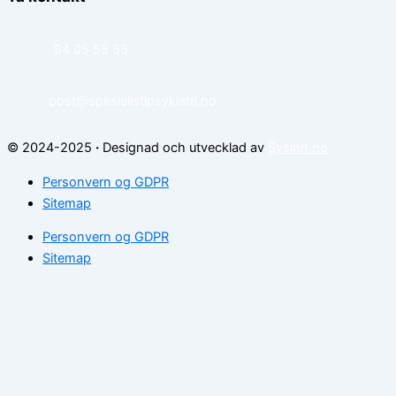
94 05 55 55
post@spesialistipsykiatri.no
© 2024-2025
·
Designad och utvecklad av
Sysinn.no
Personvern og GDPR
Sitemap
Personvern og GDPR
Sitemap