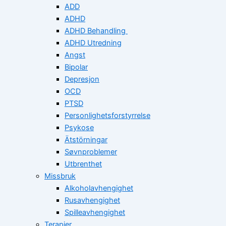
ADD
ADHD
ADHD Behandling
ADHD Utredning
Angst
Bipolar
Depresjon
OCD
PTSD
Personlighetsforstyrrelse
Psykose
Ätstörningar
Søvnproblemer
Utbrenthet
Missbruk
Alkoholavhengighet
Rusavhengighet
Spilleavhengighet
Terapier