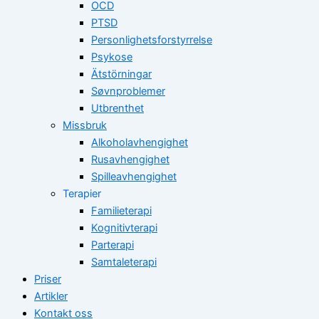
OCD
PTSD
Personlighetsforstyrrelse
Psykose
Ätstörningar
Søvnproblemer
Utbrenthet
Missbruk
Alkoholavhengighet
Rusavhengighet
Spilleavhengighet
Terapier
Familieterapi
Kognitivterapi
Parterapi
Samtaleterapi
Priser
Artikler
Kontakt oss