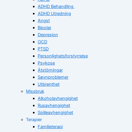
ADHD Behandling
ADHD Utredning
Angst
Bipolar
Depresjon
OCD
PTSD
Personlighetsforstyrrelse
Psykose
Ätstörningar
Søvnproblemer
Utbrenthet
Missbruk
Alkoholavhengighet
Rusavhengighet
Spilleavhengighet
Terapier
Familieterapi