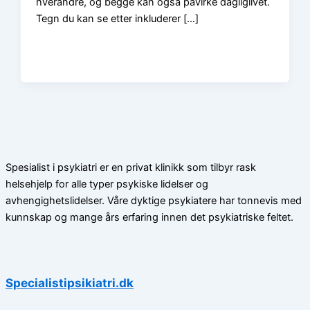
hverandre, og begge kan også påvirke dagliglivet.
Tegn du kan se etter inkluderer […]
Spesialist i psykiatri er en privat klinikk som tilbyr rask
helsehjelp for alle typer psykiske lidelser og
avhengighetslidelser. Våre dyktige psykiatere har tonnevis med
kunnskap og mange års erfaring innen det psykiatriske feltet.
Specialistipsikiatri.dk