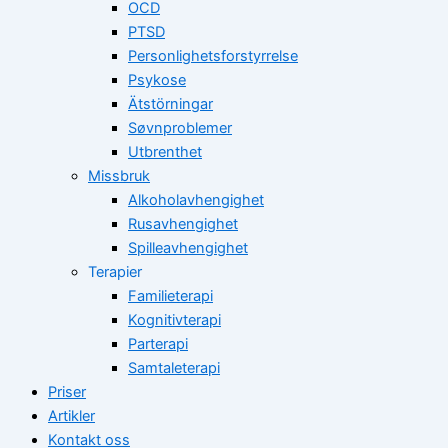
OCD
PTSD
Personlighetsforstyrrelse
Psykose
Ätstörningar
Søvnproblemer
Utbrenthet
Missbruk
Alkoholavhengighet
Rusavhengighet
Spilleavhengighet
Terapier
Familieterapi
Kognitivterapi
Parterapi
Samtaleterapi
Priser
Artikler
Kontakt oss