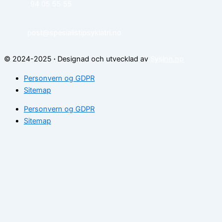
94 05 55 55
post@spesialistipsykiatri.no
© 2024-2025
·
Designad och utvecklad av
Sysinn.no
Personvern og GDPR
Sitemap
Personvern og GDPR
Sitemap