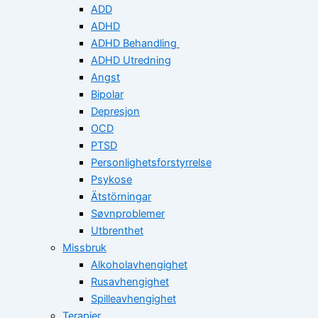
ADD
ADHD
ADHD Behandling
ADHD Utredning
Angst
Bipolar
Depresjon
OCD
PTSD
Personlighetsforstyrrelse
Psykose
Ätstörningar
Søvnproblemer
Utbrenthet
Missbruk
Alkoholavhengighet
Rusavhengighet
Spilleavhengighet
Terapier