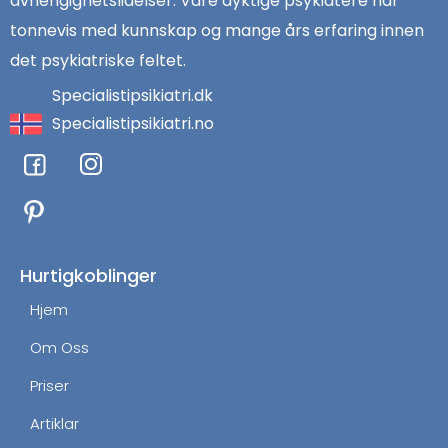
avhengighetslidelser. Våre dyktige psykiatere har
tonnevis med kunnskap og mange års erfaring innen
det psykiatriske feltet.
Specialistipsikiatri.dk
Specialistipsikiatri.no
F
I
a
n
c
s
e
t
b
a
o
g
Hurtigkoblinger
o
r
Hjem
k
a
m
Om Oss
Priser
Artiklar