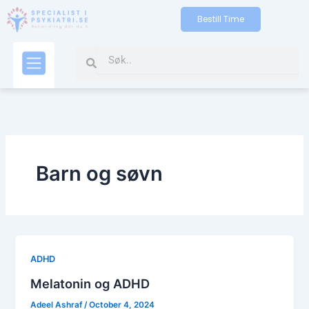
Skip
Bestill Time
to
content
Search
Search
Kontakt oss
Barn og søvn
ADHD
Melatonin og ADHD
Adeel Ashraf
/
October 4, 2024