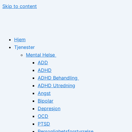
Skip to content
Hjem
Tjenester
Mental Helse
ADD
ADHD
ADHD Behandling
ADHD Utredning
Angst
Bipolar
Depresjon
OCD
PTSD
Personlighetsforstyrrelse