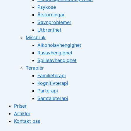
Psykose
Ätstörningar
Søvnproblemer
Utbrenthet
Missbruk
Alkoholavhengighet
Rusavhengighet
Spilleavhengighet
Terapier
Familieterapi
Kognitivterapi
Parterapi
Samtaleterapi
Priser
Artikler
Kontakt oss