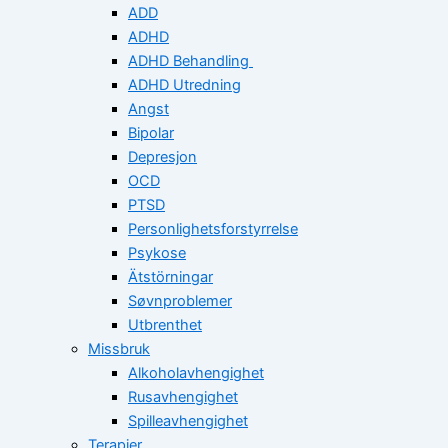
ADD
ADHD
ADHD Behandling
ADHD Utredning
Angst
Bipolar
Depresjon
OCD
PTSD
Personlighetsforstyrrelse
Psykose
Ätstörningar
Søvnproblemer
Utbrenthet
Missbruk
Alkoholavhengighet
Rusavhengighet
Spilleavhengighet
Terapier