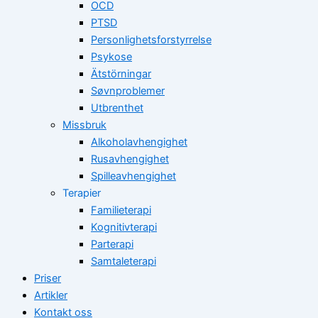
OCD
PTSD
Personlighetsforstyrrelse
Psykose
Ätstörningar
Søvnproblemer
Utbrenthet
Missbruk
Alkoholavhengighet
Rusavhengighet
Spilleavhengighet
Terapier
Familieterapi
Kognitivterapi
Parterapi
Samtaleterapi
Priser
Artikler
Kontakt oss