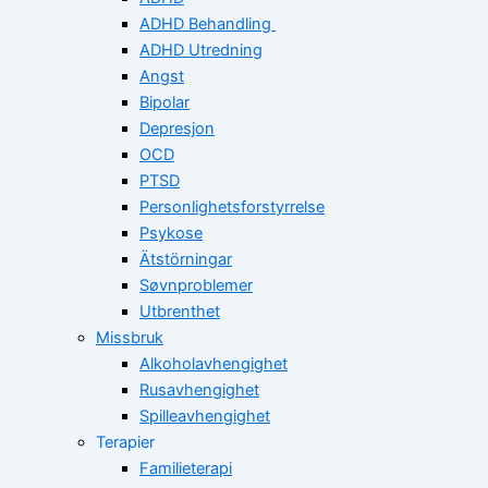
ADHD Behandling
ADHD Utredning
Angst
Bipolar
Depresjon
OCD
PTSD
Personlighetsforstyrrelse
Psykose
Ätstörningar
Søvnproblemer
Utbrenthet
Missbruk
Alkoholavhengighet
Rusavhengighet
Spilleavhengighet
Terapier
Familieterapi