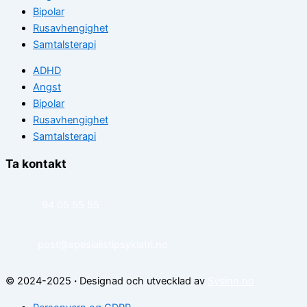
Bipolar
Rusavhengighet
Samtalsterapi
ADHD
Angst
Bipolar
Rusavhengighet
Samtalsterapi
Ta kontakt
94 05 55 55
post@spesialistipsykiatri.no
© 2024-2025
·
Designad och utvecklad av
Sysinn.no