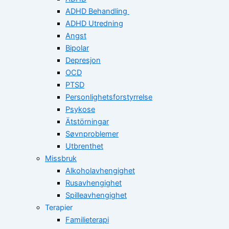
ADHD Behandling
ADHD Utredning
Angst
Bipolar
Depresjon
OCD
PTSD
Personlighetsforstyrrelse
Psykose
Ätstörningar
Søvnproblemer
Utbrenthet
Missbruk
Alkoholavhengighet
Rusavhengighet
Spilleavhengighet
Terapier
Familieterapi