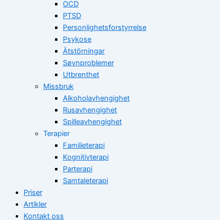
OCD
PTSD
Personlighetsforstyrrelse
Psykose
Ätstörningar
Søvnproblemer
Utbrenthet
Missbruk
Alkoholavhengighet
Rusavhengighet
Spilleavhengighet
Terapier
Familieterapi
Kognitivterapi
Parterapi
Samtaleterapi
Priser
Artikler
Kontakt oss