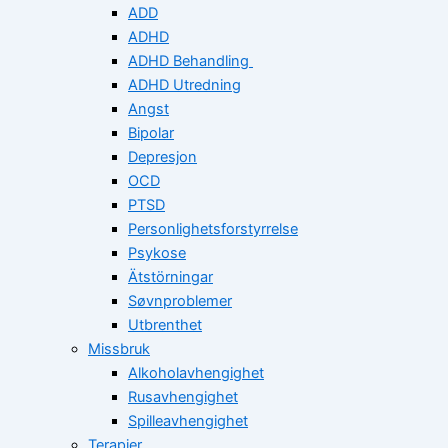
ADD
ADHD
ADHD Behandling
ADHD Utredning
Angst
Bipolar
Depresjon
OCD
PTSD
Personlighetsforstyrrelse
Psykose
Ätstörningar
Søvnproblemer
Utbrenthet
Missbruk
Alkoholavhengighet
Rusavhengighet
Spilleavhengighet
Terapier