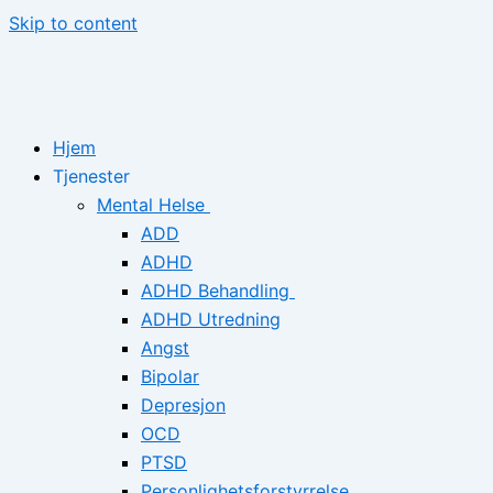
Skip to content
Hjem
Tjenester
Mental Helse
ADD
ADHD
ADHD Behandling
ADHD Utredning
Angst
Bipolar
Depresjon
OCD
PTSD
Personlighetsforstyrrelse