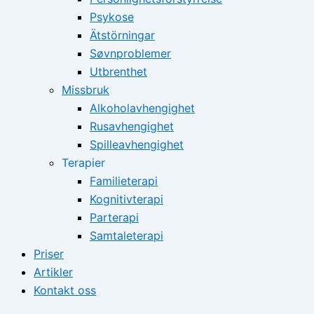
Psykose
Ätstörningar
Søvnproblemer
Utbrenthet
Missbruk
Alkoholavhengighet
Rusavhengighet
Spilleavhengighet
Terapier
Familieterapi
Kognitivterapi
Parterapi
Samtaleterapi
Priser
Artikler
Kontakt oss