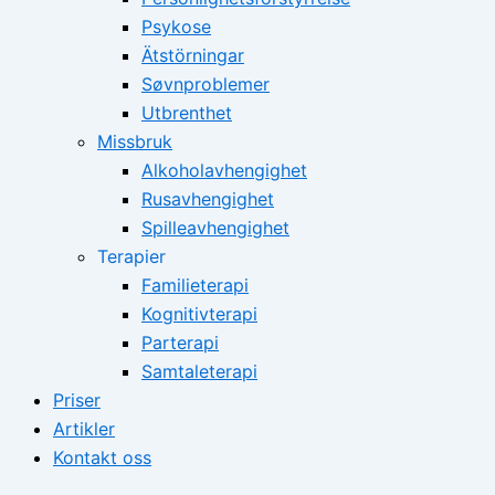
Psykose
Ätstörningar
Søvnproblemer
Utbrenthet
Missbruk
Alkoholavhengighet
Rusavhengighet
Spilleavhengighet
Terapier
Familieterapi
Kognitivterapi
Parterapi
Samtaleterapi
Priser
Artikler
Kontakt oss