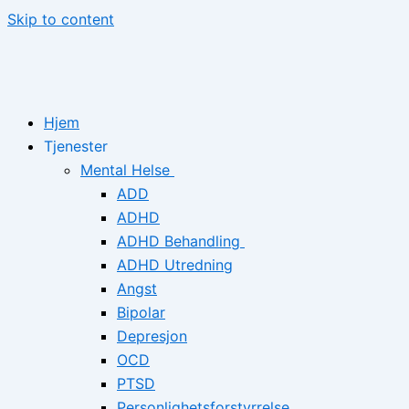
Skip to content
Hjem
Tjenester
Mental Helse
ADD
ADHD
ADHD Behandling
ADHD Utredning
Angst
Bipolar
Depresjon
OCD
PTSD
Personlighetsforstyrrelse