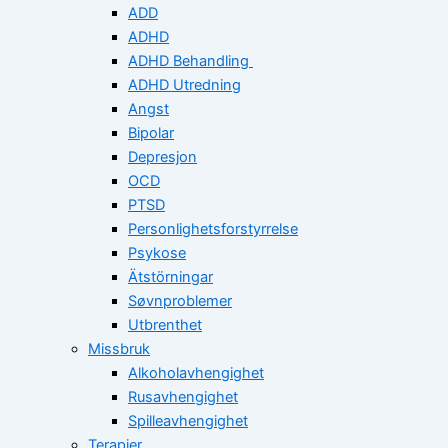
ADD
ADHD
ADHD Behandling
ADHD Utredning
Angst
Bipolar
Depresjon
OCD
PTSD
Personlighetsforstyrrelse
Psykose
Ätstörningar
Søvnproblemer
Utbrenthet
Missbruk
Alkoholavhengighet
Rusavhengighet
Spilleavhengighet
Terapier