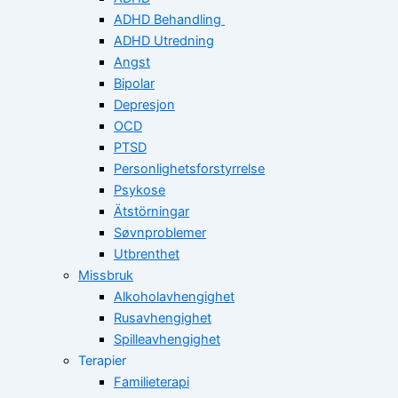
ADHD Behandling
ADHD Utredning
Angst
Bipolar
Depresjon
OCD
PTSD
Personlighetsforstyrrelse
Psykose
Ätstörningar
Søvnproblemer
Utbrenthet
Missbruk
Alkoholavhengighet
Rusavhengighet
Spilleavhengighet
Terapier
Familieterapi