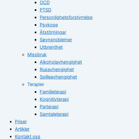
OCD
PTSD
Personlighetsforstyrrelse
Psykose
Ätstörningar
Søvnproblemer
Utbrenthet
Missbruk
Alkoholavhengighet
Rusavhengighet
Spilleavhengighet
Terapier
Familieterapi
Kognitivterapi
Parterapi
Samtaleterapi
Priser
Artikler
Kontakt oss