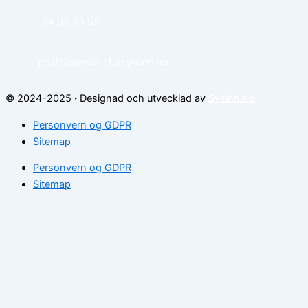
94 05 55 55
post@spesialistipsykiatri.no
© 2024-2025
·
Designad och utvecklad av
Sysinn.no
Personvern og GDPR
Sitemap
Personvern og GDPR
Sitemap