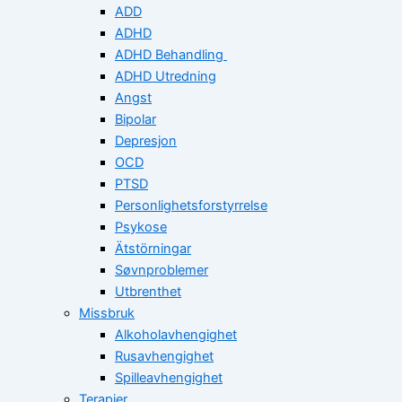
ADD
ADHD
ADHD Behandling
ADHD Utredning
Angst
Bipolar
Depresjon
OCD
PTSD
Personlighetsforstyrrelse
Psykose
Ätstörningar
Søvnproblemer
Utbrenthet
Missbruk
Alkoholavhengighet
Rusavhengighet
Spilleavhengighet
Terapier