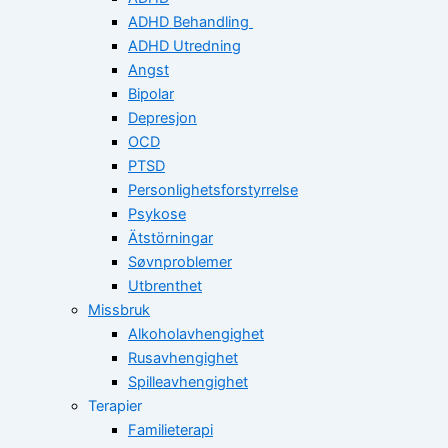
ADHD Behandling
ADHD Utredning
Angst
Bipolar
Depresjon
OCD
PTSD
Personlighetsforstyrrelse
Psykose
Ätstörningar
Søvnproblemer
Utbrenthet
Missbruk
Alkoholavhengighet
Rusavhengighet
Spilleavhengighet
Terapier
Familieterapi