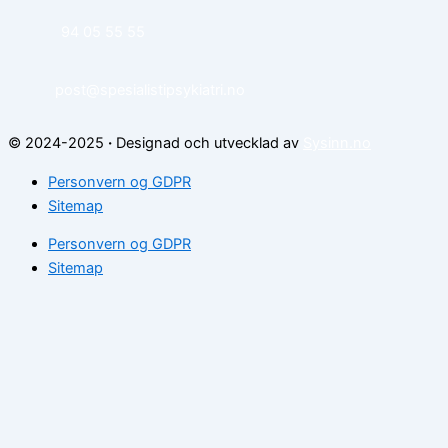
94 05 55 55
post@spesialistipsykiatri.no
© 2024-2025
·
Designad och utvecklad av
Sysinn.no
Personvern og GDPR
Sitemap
Personvern og GDPR
Sitemap