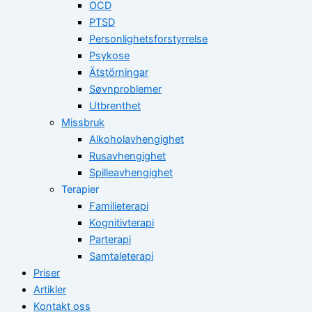
OCD
PTSD
Personlighetsforstyrrelse
Psykose
Ätstörningar
Søvnproblemer
Utbrenthet
Missbruk
Alkoholavhengighet
Rusavhengighet
Spilleavhengighet
Terapier
Familieterapi
Kognitivterapi
Parterapi
Samtaleterapi
Priser
Artikler
Kontakt oss