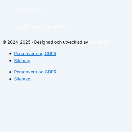
94 05 55 55
post@spesialistipsykiatri.no
© 2024-2025
·
Designad och utvecklad av
Sysinn.no
Personvern og GDPR
Sitemap
Personvern og GDPR
Sitemap