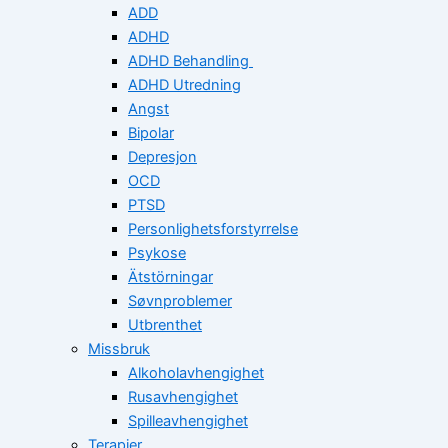
ADD
ADHD
ADHD Behandling
ADHD Utredning
Angst
Bipolar
Depresjon
OCD
PTSD
Personlighetsforstyrrelse
Psykose
Ätstörningar
Søvnproblemer
Utbrenthet
Missbruk
Alkoholavhengighet
Rusavhengighet
Spilleavhengighet
Terapier