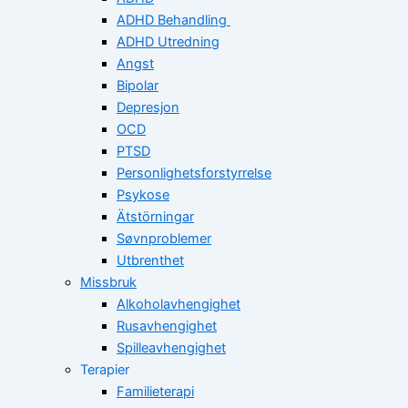
ADHD Behandling
ADHD Utredning
Angst
Bipolar
Depresjon
OCD
PTSD
Personlighetsforstyrrelse
Psykose
Ätstörningar
Søvnproblemer
Utbrenthet
Missbruk
Alkoholavhengighet
Rusavhengighet
Spilleavhengighet
Terapier
Familieterapi