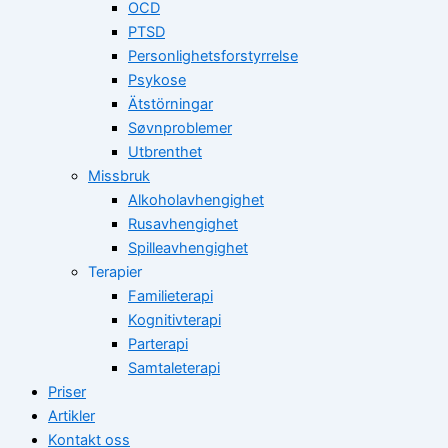
OCD
PTSD
Personlighetsforstyrrelse
Psykose
Ätstörningar
Søvnproblemer
Utbrenthet
Missbruk
Alkoholavhengighet
Rusavhengighet
Spilleavhengighet
Terapier
Familieterapi
Kognitivterapi
Parterapi
Samtaleterapi
Priser
Artikler
Kontakt oss