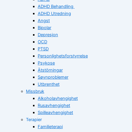
ADHD Behandling
ADHD Utredning
Angst
Bipolar
Depresjon
OCD
PTSD
Personlighetsforstyrrelse
Psykose
Ätstörningar
Søvnproblemer
Utbrenthet
Missbruk
Alkoholavhengighet
Rusavhengighet
Spilleavhengighet
Terapier
Familieterapi