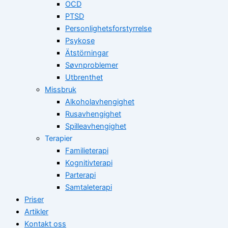
OCD
PTSD
Personlighetsforstyrrelse
Psykose
Ätstörningar
Søvnproblemer
Utbrenthet
Missbruk
Alkoholavhengighet
Rusavhengighet
Spilleavhengighet
Terapier
Familieterapi
Kognitivterapi
Parterapi
Samtaleterapi
Priser
Artikler
Kontakt oss