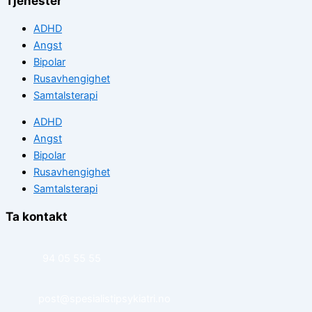
Tjenester
ADHD
Angst
Bipolar
Rusavhengighet
Samtalsterapi
ADHD
Angst
Bipolar
Rusavhengighet
Samtalsterapi
Ta kontakt
94 05 55 55
post@spesialistipsykiatri.no