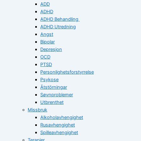
ADD
ADHD
ADHD Behandling
ADHD Utredning
Angst
Bipolar
Depresjon
OCD
PTSD
Personlighetsforstyrrelse
Psykose
Ätstörningar
Søvnproblemer
Utbrenthet
Missbruk
Alkoholavhengighet
Rusavhengighet
Spilleavhengighet
Terapier