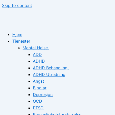
Skip to content
Hjem
Tjenester
Mental Helse
ADD
ADHD
ADHD Behandling
ADHD Utredning
Angst
Bipolar
Depresjon
OCD
PTSD
Personlighetsforstyrrelse