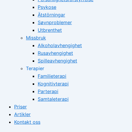
Psykose
Ätstörningar
Søvnproblemer
Utbrenthet
Missbruk
Alkoholavhengighet
Rusavhengighet
Spilleavhengighet
Terapier
Familieterapi
Kognitivterapi
Parterapi
Samtaleterapi
Priser
Artikler
Kontakt oss