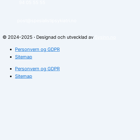
94 05 55 55
post@spesialistipsykiatri.no
© 2024-2025
·
Designad och utvecklad av
Sysinn.no
Personvern og GDPR
Sitemap
Personvern og GDPR
Sitemap