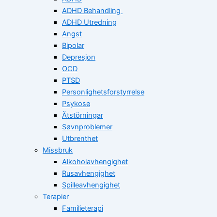
ADHD Behandling
ADHD Utredning
Angst
Bipolar
Depresjon
OCD
PTSD
Personlighetsforstyrrelse
Psykose
Ätstörningar
Søvnproblemer
Utbrenthet
Missbruk
Alkoholavhengighet
Rusavhengighet
Spilleavhengighet
Terapier
Familieterapi