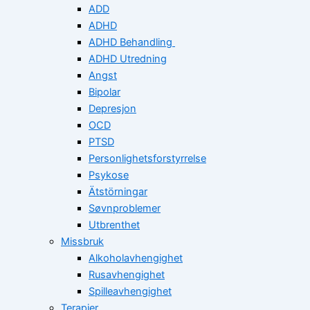
ADD
ADHD
ADHD Behandling
ADHD Utredning
Angst
Bipolar
Depresjon
OCD
PTSD
Personlighetsforstyrrelse
Psykose
Ätstörningar
Søvnproblemer
Utbrenthet
Missbruk
Alkoholavhengighet
Rusavhengighet
Spilleavhengighet
Terapier