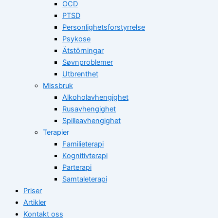
OCD
PTSD
Personlighetsforstyrrelse
Psykose
Ätstörningar
Søvnproblemer
Utbrenthet
Missbruk
Alkoholavhengighet
Rusavhengighet
Spilleavhengighet
Terapier
Familieterapi
Kognitivterapi
Parterapi
Samtaleterapi
Priser
Artikler
Kontakt oss