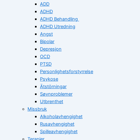
ADD
ADHD
ADHD Behandling
ADHD Utredning
Angst
Bipolar
Depresjon
OCD
PTSD
Personlighetsforstyrrelse
Psykose
Ätstörningar
Søvnproblemer
Utbrenthet
Missbruk
Alkoholavhengighet
Rusavhengighet
Spilleavhengighet
Terapier