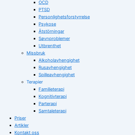
OCD
PTSD
Personlighetsforstyrrelse
Psykose
Ätstörningar
Søvnproblemer
Utbrenthet
Missbruk
Alkoholavhengighet
Rusavhengighet
Spilleavhengighet
Terapier
Familieterapi
Kognitivterapi
Parterapi
Samtaleterapi
Priser
Artikler
Kontakt oss