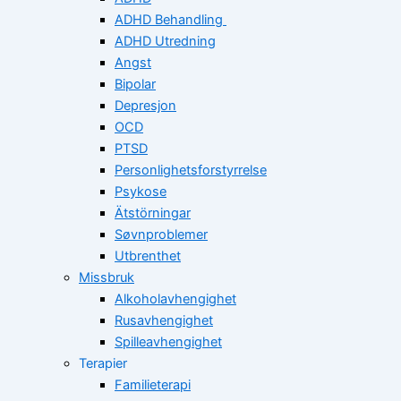
ADHD Behandling
ADHD Utredning
Angst
Bipolar
Depresjon
OCD
PTSD
Personlighetsforstyrrelse
Psykose
Ätstörningar
Søvnproblemer
Utbrenthet
Missbruk
Alkoholavhengighet
Rusavhengighet
Spilleavhengighet
Terapier
Familieterapi