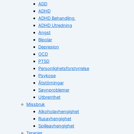
ADD
ADHD
ADHD Behandling
ADHD Utredning
Angst
Bipolar
Depresjon
OCD
PTSD
Personlighetsforstyrrelse
Psykose
Ätstörningar
Søvnproblemer
Utbrenthet
Missbruk
Alkoholavhengighet
Rusavhengighet
Spilleavhengighet
Terapier