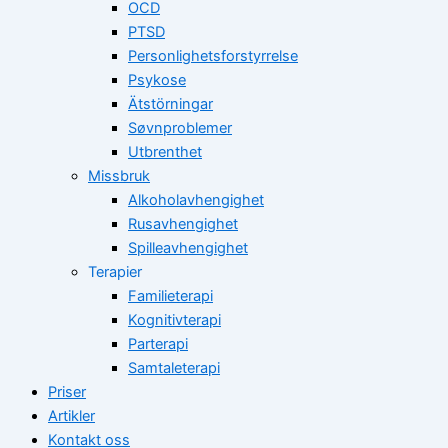
OCD
PTSD
Personlighetsforstyrrelse
Psykose
Ätstörningar
Søvnproblemer
Utbrenthet
Missbruk
Alkoholavhengighet
Rusavhengighet
Spilleavhengighet
Terapier
Familieterapi
Kognitivterapi
Parterapi
Samtaleterapi
Priser
Artikler
Kontakt oss