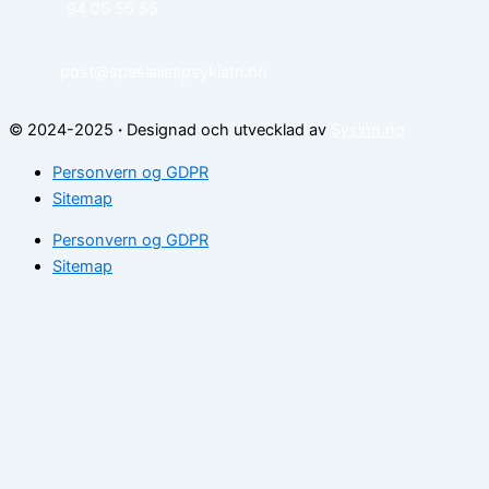
94 05 55 55
post@spesialistipsykiatri.no
© 2024-2025
·
Designad och utvecklad av
Sysinn.no
Personvern og GDPR
Sitemap
Personvern og GDPR
Sitemap