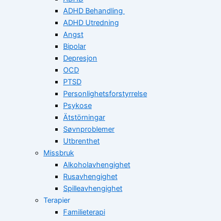
ADHD Behandling
ADHD Utredning
Angst
Bipolar
Depresjon
OCD
PTSD
Personlighetsforstyrrelse
Psykose
Ätstörningar
Søvnproblemer
Utbrenthet
Missbruk
Alkoholavhengighet
Rusavhengighet
Spilleavhengighet
Terapier
Familieterapi